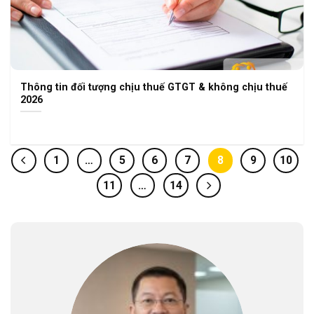
Thông tin đối tượng chịu thuế GTGT & không chịu thuế
2026
1
…
5
6
7
8
9
10
11
…
14