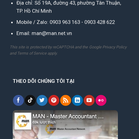
Địa chỉ: Số 19A, đường 43, phường Tân Thuận,
TP. Hồ Chí Minh
Mobile / Zalo:
0903 963 163
-
0903 428 622
Email:
man@man.net.vn
This site is protected by reCAPTCHA and the Google
Privacy Policy
and
Terms of Service
apply.
THEO DÕI CHÚNG TÔI TẠI