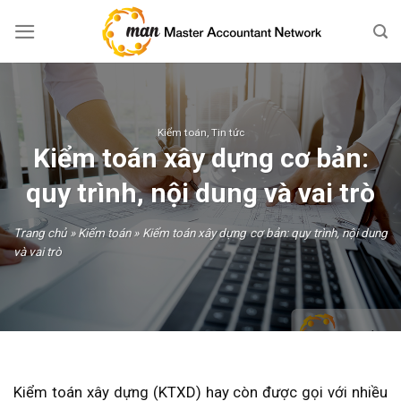
Skip
to
content
Kiểm toán
,
Tin tức
Kiểm toán xây dựng cơ bản:
quy trình, nội dung và vai trò
Trang chủ
»
Kiểm toán
»
Kiểm toán xây dựng cơ bản: quy trình, nội dung
và vai trò
Kiểm toán xây dựng (KTXD) hay còn được gọi với nhiều