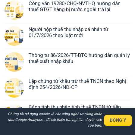
Công văn 19280/CHQ-NVTHQ hướng dẫn
thuế GTGT hàng bị nước ngoài trả lại
Người nộp thuế thu nhập cá nhân từ
01/7/2026 theo luật mới
Thông tư 86/2026/TT-BTC hướng dẫn quản lý
thuế xuất nhập khẩu
Lập chứng từ khấu trừ thuế TNCN theo Nghị
định 254/2026/NĐ-CP
Cách tính thu nhập tính thuế TNCN từ tiền
lương tiền công 2026
Chúng tôi sử dụng cookie và các công nghệ tracking khác
như Google Analytics... để cải thiện trải nghiệm duyệt web
ĐỒNG Ý
Nhận Báo Giá Nhanh Chi Tiết
của bạn.
Các Dịch Vụ Trong 30 Phút
Miễn phí dịch vụ hóa đơn điện tử theo Nghị