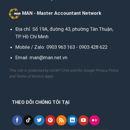
MAN - Master Accountant Network
Địa chỉ: Số 19A, đường 43, phường Tân Thuận,
TP. Hồ Chí Minh
Mobile / Zalo:
0903 963 163
-
0903 428 622
Email:
man@man.net.vn
This site is protected by reCAPTCHA and the Google
Privacy Policy
and
Terms of Service
apply.
THEO DÕI CHÚNG TÔI TẠI