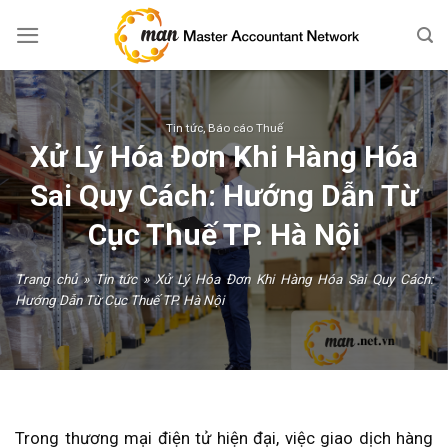
Skip
to
content
Tin tức
,
Báo cáo Thuế
Xử Lý Hóa Đơn Khi Hàng Hóa
Sai Quy Cách: Hướng Dẫn Từ
Cục Thuế TP. Hà Nội
Trang chủ
»
Tin tức
»
Xử Lý Hóa Đơn Khi Hàng Hóa Sai Quy Cách:
Hướng Dẫn Từ Cục Thuế TP. Hà Nội
Trong thương mại điện tử hiện đại, việc giao dịch hàng