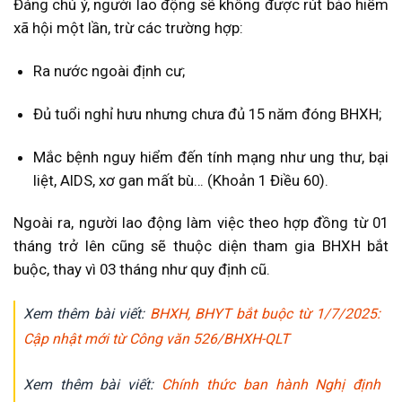
Đáng chú ý, người lao động sẽ không được rút bảo hiểm
xã hội một lần, trừ các trường hợp:
Ra nước ngoài định cư;
Đủ tuổi nghỉ hưu nhưng chưa đủ 15 năm đóng BHXH;
Mắc bệnh nguy hiểm đến tính mạng như ung thư, bại
liệt, AIDS, xơ gan mất bù… (Khoản 1 Điều 60).
Ngoài ra, người lao động làm việc theo hợp đồng từ 01
tháng trở lên cũng sẽ thuộc diện tham gia BHXH bắt
buộc, thay vì 03 tháng như quy định cũ.
X
em thêm bài viết:
BHXH, BHYT bắt buộc từ 1/7/2025:
Cập nhật mới từ Công văn 526/BHXH-QLT
Xem t
hêm bài viết:
Chính thức ban hành Nghị định