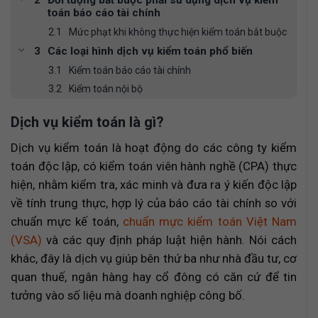
toán báo cáo tài chính
Mức phạt khi không thực hiện kiểm toán bắt buộc
Các loại hình dịch vụ kiểm toán phổ biến
Kiểm toán báo cáo tài chính
Kiểm toán nội bộ
Kiểm toán hoạt động và kiểm toán tuân thủ
Dịch vụ kiểm toán là gì?
Kiểm toán báo cáo quyết toán vốn đầu tư hoàn
thành
Dịch vụ kiểm toán là hoạt động do các công ty kiểm
Soát xét báo cáo tài chính và kiểm tra thông tin
toán độc lập, có kiểm toán viên hành nghề (CPA) thực
theo thỏa thuận trước
hiện, nhằm kiểm tra, xác minh và đưa ra ý kiến độc lập
Quy trình thực hiện dịch vụ kiểm toán báo cáo
tài chính
về tính trung thực, hợp lý của báo cáo tài chính so với
Lợi ích khi sử dụng dịch vụ kiểm toán chuyên
chuẩn mực kế toán,
chuẩn mực kiểm toán Việt Nam
nghiệp
(VSA)
và các quy định pháp luật hiện hành. Nói cách
Bảng giá dịch vụ kiểm toán báo cáo tài chính
khác, đây là dịch vụ giúp bên thứ ba như nhà đầu tư, cơ
tham khảo
quan thuế, ngân hàng hay cổ đông có căn cứ để tin
Yếu tố ảnh hưởng đến chi phí kiểm toán
tưởng vào số liệu mà doanh nghiệp công bố.
Tiêu chí lựa chọn đơn vị kiểm toán uy tín