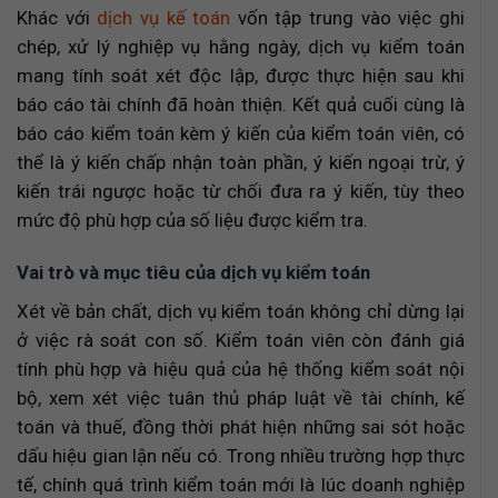
So sánh nhóm Big4 và công ty kiểm toán trong
Khác với
dịch vụ kế toán
vốn tập trung vào việc ghi
nước
chép, xử lý nghiệp vụ hằng ngày, dịch vụ kiểm toán
Những lưu ý quan trọng khi ký hợp đồng kiểm
toán
mang tính soát xét độc lập, được thực hiện sau khi
Hồ sơ, tài liệu cần chuẩn bị khi thuê dịch vụ
báo cáo tài chính đã hoàn thiện. Kết quả cuối cùng là
kiểm toán
báo cáo kiểm toán kèm ý kiến của kiểm toán viên, có
Kết luận
thể là ý kiến chấp nhận toàn phần, ý kiến ngoại trừ, ý
Liên hệ tư vấn cùng MAN – Master Accountant
kiến trái ngược hoặc từ chối đưa ra ý kiến, tùy theo
Network
mức độ phù hợp của số liệu được kiểm tra.
Câu hỏi thường gặp về dịch vụ kiểm toán
Doanh nghiệp mới thành lập có phải kiểm toán
Vai trò và mục tiêu của dịch vụ kiểm toán
không?
Không kiểm toán có bị phạt không?
Xét về bản chất, dịch vụ kiểm toán không chỉ dừng lại
Nên chọn công ty kiểm toán Big4 hay công ty
ở việc rà soát con số. Kiểm toán viên còn đánh giá
vừa và nhỏ?
tính phù hợp và hiệu quả của hệ thống kiểm soát nội
bộ, xem xét việc tuân thủ pháp luật về tài chính, kế
toán và thuế, đồng thời phát hiện những sai sót hoặc
dấu hiệu gian lận nếu có. Trong nhiều trường hợp thực
tế, chính quá trình kiểm toán mới là lúc doanh nghiệp