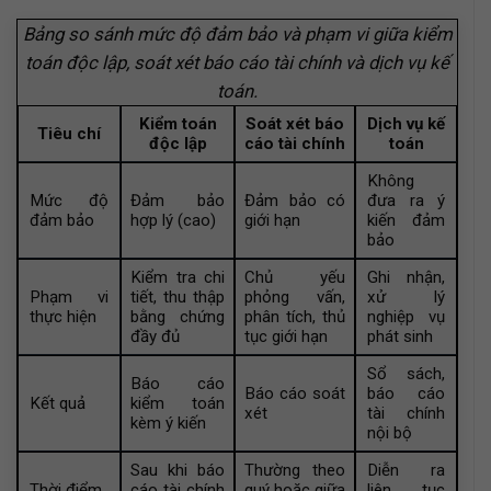
Bảng so sánh mức độ đảm bảo và phạm vi giữa kiểm
toán độc lập, soát xét báo cáo tài chính và dịch vụ kế
toán.
Kiểm toán
Soát xét báo
Dịch vụ kế
Tiêu chí
độc lập
cáo tài chính
toán
Không
Mức độ
Đảm bảo
Đảm bảo có
đưa ra ý
đảm bảo
hợp lý (cao)
giới hạn
kiến đảm
bảo
Kiểm tra chi
Chủ yếu
Ghi nhận,
Phạm vi
tiết, thu thập
phỏng vấn,
xử lý
thực hiện
bằng chứng
phân tích, thủ
nghiệp vụ
đầy đủ
tục giới hạn
phát sinh
Sổ sách,
Báo cáo
Báo cáo soát
báo cáo
Kết quả
kiểm toán
xét
tài chính
kèm ý kiến
nội bộ
Sau khi báo
Thường theo
Diễn ra
Thời điểm
cáo tài chính
quý hoặc giữa
liên tục