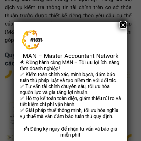
dịch vụ kiểm tra thông tin tài chính trên cơ sở thỏa
thuận trước được thiết kế riêng theo yêu cầu cụ thể
của khách hàng, chẳng hạn phục vụ mua bán sáp nhập
×
(M&A) hoặc thẩm định giá trị doanh nghiệp trước khi
góp vốn.
Quy trình thực hiện dịch vụ kiểm toán báo
MAN – Master Accountant Network
cáo tài chính
🎯 Đồng hành cùng MAN – Tối ưu lợi ích, nâng
tầm doanh nghiệp!
✅
Kiểm toán chính xác, minh bạch
, đảm bảo
tuân thủ pháp luật và tạo niềm tin với đối tác.
✅
Tư vấn tài chính chuyên sâu
, tối ưu hóa
nguồn lực và gia tăng lợi nhuận.
✅
Hỗ trợ kế toán toàn diện
, giảm thiểu rủi ro và
tiết kiệm chi phí vận hành.
✅
Giải pháp thuế thông minh
, tối ưu hóa nghĩa
vụ thuế mà vẫn đảm bảo tuân thủ quy định.
📩 Đăng ký ngay để nhận tư vấn và báo giá
miễn phí!