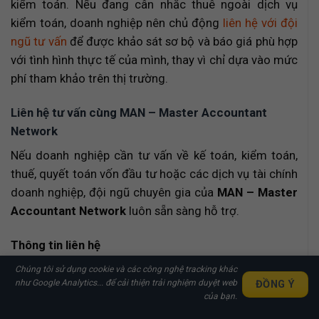
kiểm toán. Nếu đang cân nhắc thuê ngoài dịch vụ
kiểm toán, doanh nghiệp nên chủ động
liên hệ với đội
ngũ tư vấn
để được khảo sát sơ bộ và báo giá phù hợp
với tình hình thực tế của mình, thay vì chỉ dựa vào mức
phí tham khảo trên thị trường.
Liên hệ tư vấn cùng MAN – Master Accountant
Network
Nếu doanh nghiệp cần tư vấn về kế toán, kiểm toán,
thuế, quyết toán vốn đầu tư hoặc các dịch vụ tài chính
doanh nghiệp, đội ngũ chuyên gia của
MAN – Master
Accountant Network
luôn sẵn sàng hỗ trợ.
Thông tin liên hệ
Chúng tôi sử dụng cookie và các công nghệ tracking khác
Địa chỉ:
Số 19A, Đường 43, Phường Tân Thuận, TP.
như Google Analytics... để cải thiện trải nghiệm duyệt web
ĐỒNG Ý
Nhận Báo Giá Nhanh Chi Tiết
Hồ Chí Minh
của bạn.
Các Dịch Vụ Trong 30 Phút