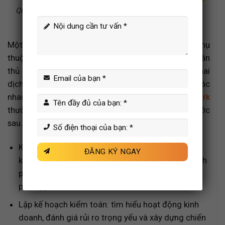
Quy trình thực hiện dịch vụ kiểm toán cho doanh nghiệp
theo chuẩn
Một cuộc kiểm toán đạt chất lượng không chỉ phụ
thuộc vào năng lực kiểm toán viên mà còn ở việc tuân
thủ đúng trình tự các bước. Trong quá trình triển khai
dịch vụ cho khách hàng thuộc nhiều ngành nghề khác
nhau, đội ngũ tại
MAN – Master Accountant Network
thường tổ chức quy trình kiểm toán theo các bước
sau.
Khảo sát sơ bộ và thống nhất phạm vi kiểm toán:
kiểm toán viên trao đổi với khách hàng để xác định
phạm vi công việc, thời gian thực hiện và mức phí
phù hợp.
Lập kế hoạch kiểm toán: tìm hiểu hoạt động kinh
doanh, đánh giá rủi ro trọng yếu và xây dựng chiến