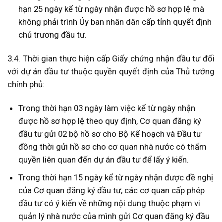
hạn 25 ngày kể từ ngày nhận được hồ sơ hợp lệ mà
không phải trình Ủy ban nhân dân cấp tỉnh quyết định
chủ trương đầu tư.
3.4. Thời gian thực hiện cấp Giấy chứng nhận đầu tư đối
với dự án đầu tư thuộc quyền quyết định của Thủ tướng
chính phủ:
Trong thời hạn 03 ngày làm việc kể từ ngày nhận
được hồ sơ hợp lệ theo quy định, Cơ quan đăng ký
đầu tư gửi 02 bộ hồ sơ cho Bộ Kế hoạch và Đầu tư
đồng thời gửi hồ sơ cho cơ quan nhà nước có thẩm
quyền liên quan đến dự án đầu tư để lấy ý kiến.
Trong thời hạn 15 ngày kể từ ngày nhận được đề nghị
của Cơ quan đăng ký đầu tư, các cơ quan cấp phép
đầu tư có ý kiến về những nội dung thuộc phạm vi
quản lý nhà nước của mình gửi Cơ quan đăng ký đầu