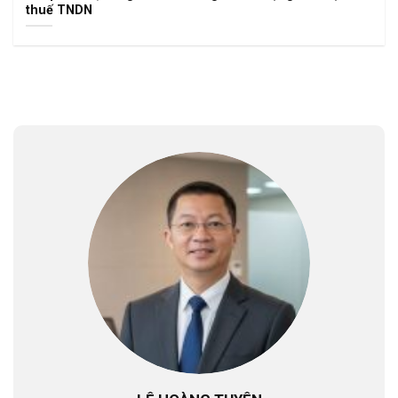
thuế TNDN