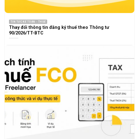
TIN TỨC KẾ TOÁN - THUẾ
Thay đổi thông tin đăng ký thuế theo Thông tư
90/2026/TT-BTC