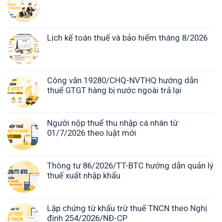
Lịch kế toán thuế và bảo hiểm tháng 8/2026
Công văn 19280/CHQ-NVTHQ hướng dẫn
thuế GTGT hàng bị nước ngoài trả lại
Người nộp thuế thu nhập cá nhân từ
01/7/2026 theo luật mới
Thông tư 86/2026/TT-BTC hướng dẫn quản lý
thuế xuất nhập khẩu
Lập chứng từ khấu trừ thuế TNCN theo Nghị
định 254/2026/NĐ-CP