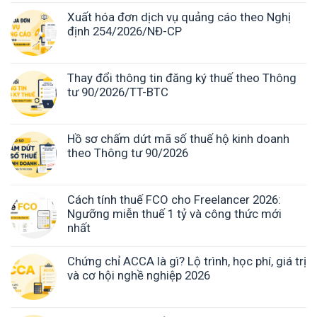
Xuất hóa đơn dịch vụ quảng cáo theo Nghị
định 254/2026/NĐ-CP
Thay đổi thông tin đăng ký thuế theo Thông
tư 90/2026/TT-BTC
Hồ sơ chấm dứt mã số thuế hộ kinh doanh
theo Thông tư 90/2026
Cách tính thuế FCO cho Freelancer 2026:
Ngưỡng miễn thuế 1 tỷ và công thức mới
nhất
Chứng chỉ ACCA là gì? Lộ trình, học phí, giá trị
và cơ hội nghề nghiệp 2026