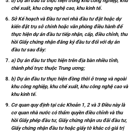
b) Dự án đầu tư thực hiện trong khu công nghiệp, khu
chế xuất, khu công nghệ cao, khu kinh tế.
Sở Kế hoạch và Đầu tư nơi nhà đầu tư đặt hoặc dự
kiến đặt trụ sở chính hoặc văn phòng điều hành để
thực hiện dự án đầu tư tiếp nhận, cấp, điều chỉnh, thu
hồi Giấy chứng nhận đăng ký đầu tư đối với dự án
đầu tư sau đây:
a) Dự án đầu tư thực hiện trên địa bàn nhiều tỉnh,
thành phố trực thuộc Trung ương;
b) Dự án đầu tư thực hiện đồng thời ở trong và ngoài
khu công nghiệp, khu chế xuất, khu công nghệ cao và
khu kinh tế.
Cơ quan quy định tại các Khoản 1, 2 và 3 Điều này là
cơ quan nhà nước có thẩm quyền điều chỉnh và thu
hồi Giấy phép đầu tư, Giấy chứng nhận ưu đãi đầu tư,
Giấy chứng nhận đầu tư hoặc giấy tờ khác có giá trị