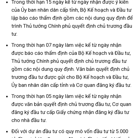
Trong thời hạn 15 ngày kể từ ngày nhận được ý kiến
của Ủy ban nhân dân cấp tỉnh, Bộ Kế hoạch và Đầu tư
lập báo cáo thẩm định gồm các nội dung quy định để
trình Thủ tướng Chính phủ quyết định chủ trương đầu
tư.
Trong thời hạn 07 ngày làm việc kể từ ngày nhận
được báo cáo thẩm định của Bộ Kế hoạch và Đầu tư,
Thủ tướng Chính phủ quyết định chủ trương đầu tư
gồm các nội dung quy định. Văn bản quyết định chủ
trương đầu tư được gửi cho Bộ Kế hoạch và Đầu tư,
Ủy ban nhân dân cấp tỉnh và Cơ quan đăng ký đầu tư.
Trong thời hạn 05 ngày làm việc kể từ ngày nhận
được văn bản quyết định chủ trương đầu tư, Cơ quan
đăng ký đầu tư cấp Giấy chứng nhận đăng ký đầu tư
cho nhà đầu tư.
Đối với dự án đầu tư có quy mô vốn đầu tư từ 5.000