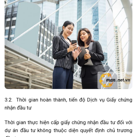
3.2. Thời gian hoàn thành, tiến độ Dịch vụ Giấy chứng
nhận đầu tư
Thời gian thực hiện cấp giấy chứng nhận đầu tư đối với
dự án đầu tư không thuộc diện quyết định chủ trương