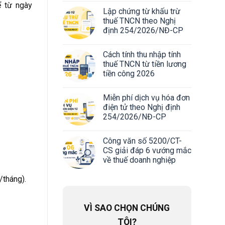
 từ ngày
Lập chứng từ khấu trừ
thuế TNCN theo Nghị
định 254/2026/NĐ-CP
Cách tính thu nhập tính
thuế TNCN từ tiền lương
tiền công 2026
Miễn phí dịch vụ hóa đơn
điện tử theo Nghị định
254/2026/NĐ-CP
Công văn số 5200/CT-
CS giải đáp 6 vướng mắc
về thuế doanh nghiệp
/tháng).
VÌ SAO CHỌN CHÚNG
TÔI?