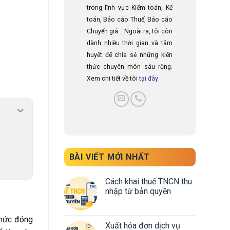
trong lĩnh vực Kiểm toán, Kế
toán, Báo cáo Thuế, Báo cáo
Chuyển giá... Ngoài ra, tôi còn
dành nhiều thời gian và tâm
huyết để chia sẻ những kiến
thức chuyên môn sâu rộng.
Xem chi tiết về tôi
tại đây
.
BÀI VIẾT MỚI NHẤT
Cách khai thuế TNCN thu
nhập từ bản quyền
 mức đóng
Xuất hóa đơn dịch vụ