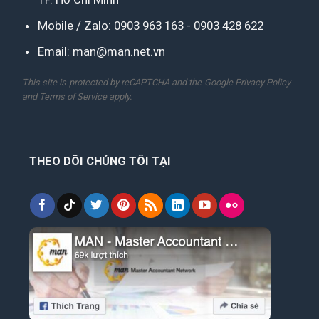
Mobile / Zalo:
0903 963 163
-
0903 428 622
Email:
man@man.net.vn
This site is protected by reCAPTCHA and the Google
Privacy Policy
and
Terms of Service
apply.
THEO DÕI CHÚNG TÔI TẠI