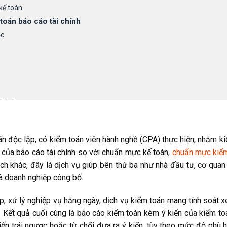
 kế toán
toán báo cáo tài chính
ộc
thành
 theo thỏa thuận trước
tài chính
n độc lập, có kiểm toán viên hành nghề (CPA) thực hiện, nhằm ki
 nghiệp
lý của báo cáo tài chính so với chuẩn mực kế toán,
chuẩn mực kiểm
 tham khảo
ch khác, đây là dịch vụ giúp bên thứ ba như nhà đầu tư, cơ quan
à doanh nghiệp công bố.
 nước
p, xử lý nghiệp vụ hằng ngày, dịch vụ kiểm toán mang tính soát x
án
. Kết quả cuối cùng là báo cáo kiểm toán kèm ý kiến của kiểm to
iểm toán
 kiến trái ngược hoặc từ chối đưa ra ý kiến, tùy theo mức độ phù