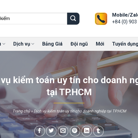
Mobile/Zal
+84 (0) 903
u
Dịch vụ
Bảng Giá
Đội ngũ
Mới
Tuyển dụn
 vụ kiểm toán uy tín cho doanh n
tại TP.HCM
Trang chủ
»
Dịch vụ kiểm toán uy tín cho doanh nghiệp tại TP.HCM