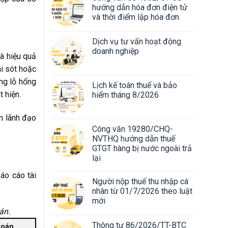
hướng dẫn hóa đơn điện tử
và thời điểm lập hóa đơn
Dịch vụ tư vấn hoạt động
doanh nghiệp
và hiệu quả
ai sót hoặc
ững lỗ hổng
Lịch kế toán thuế và bảo
 hiện.
hiểm tháng 8/2026
an lãnh đạo
Công văn 19280/CHQ-
NVTHQ hướng dẫn thuế
GTGT hàng bị nước ngoài trả
lại
áo cáo tài
Người nộp thuế thu nhập cá
nhân từ 01/7/2026 theo luật
mới
án.
Thông tư 86/2026/TT-BTC
toán