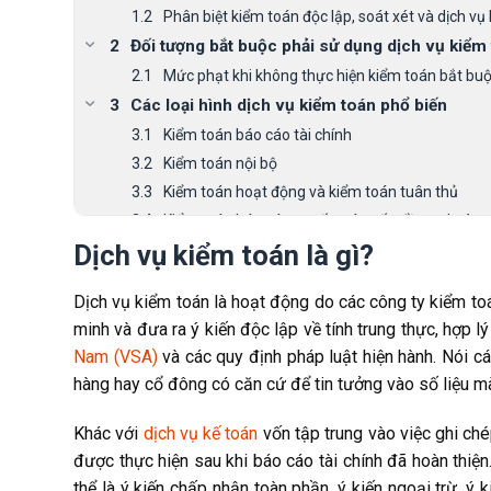
Phân biệt kiểm toán độc lập, soát xét và dịch vụ
Đối tượng bắt buộc phải sử dụng dịch vụ kiểm 
Mức phạt khi không thực hiện kiểm toán bắt bu
Các loại hình dịch vụ kiểm toán phổ biến
Kiểm toán báo cáo tài chính
Kiểm toán nội bộ
Kiểm toán hoạt động và kiểm toán tuân thủ
Kiểm toán báo cáo quyết toán vốn đầu tư hoàn 
Dịch vụ kiểm toán là gì?
Soát xét báo cáo tài chính và kiểm tra thông tin
Quy trình thực hiện dịch vụ kiểm toán báo cáo 
Dịch vụ kiểm toán là hoạt động do các công ty kiểm toá
Lợi ích khi sử dụng dịch vụ kiểm toán chuyên
minh và đưa ra ý kiến độc lập về tính trung thực, hợp 
Bảng giá dịch vụ kiểm toán báo cáo tài chính
Nam (VSA)
và các quy định pháp luật hiện hành. Nói cá
Yếu tố ảnh hưởng đến chi phí kiểm toán
hàng hay cổ đông có căn cứ để tin tưởng vào số liệu m
Tiêu chí lựa chọn đơn vị kiểm toán uy tín
So sánh nhóm Big4 và công ty kiểm toán trong
Khác với
dịch vụ kế toán
vốn tập trung vào việc ghi ché
Những lưu ý quan trọng khi ký hợp đồng kiểm to
được thực hiện sau khi báo cáo tài chính đã hoàn thiện
Hồ sơ, tài liệu cần chuẩn bị khi thuê dịch vụ k
thể là ý kiến chấp nhận toàn phần, ý kiến ngoại trừ, ý