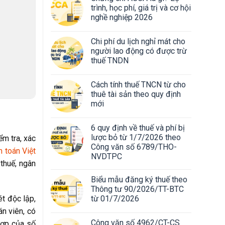
trình, học phí, giá trị và cơ hội
nghề nghiệp 2026
Chi phí du lịch nghỉ mát cho
người lao động có được trừ
thuế TNDN
Cách tính thuế TNCN từ cho
thuê tài sản theo quy định
mới
6 quy định về thuế và phí bị
lược bỏ từ 1/7/2026 theo
ểm tra, xác
Công văn số 6789/THO-
 toán Việt
NVDTPC
 thuế, ngân
Biểu mẫu đăng ký thuế theo
Thông tư 90/2026/TT-BTC
từ 01/7/2026
ét độc lập,
án viên, có
Công văn số 4962/CT-CS
 hợp của số