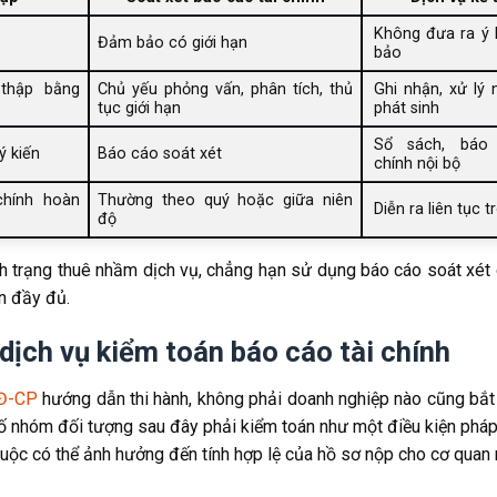
Không đưa ra ý 
Đảm bảo có giới hạn
bảo
 thập bằng
Chủ yếu phỏng vấn, phân tích, thủ
Ghi nhận, xử lý 
tục giới hạn
phát sinh
Sổ sách, báo 
ý kiến
Báo cáo soát xét
chính nội bộ
chính hoàn
Thường theo quý hoặc giữa niên
Diễn ra liên tục 
độ
ình trạng thuê nhầm dịch vụ, chẳng hạn sử dụng báo cáo soát xét
n đầy đủ.
dịch vụ kiểm toán báo cáo tài chính
NĐ-CP
hướng dẫn thi hành, không phải doanh nghiệp nào cũng bắt
ố nhóm đối tượng sau đây phải kiểm toán như một điều kiện pháp 
uộc có thể ảnh hưởng đến tính hợp lệ của hồ sơ nộp cho cơ quan 