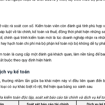
 Network
 không?
ở việc rà soát con số. Kiểm toán viên còn đánh giá tính phù hợp 
áp luật về tài chính, kế toán và thuế, đồng thời phát hiện những s
vừa và nhỏ?
tế, chính quá trình kiểm toán mới là lúc doanh nghiệp nhận ra nh
o hay hạch toán chi phí mà bộ phận kế toán nội bộ không dễ tự phát
iểm toán là cung cấp một đánh giá khách quan, làm nền tảng để b
ắt buộc theo quy định hiện hành.
ịch vụ kế toán
p, thường nhầm lẫn giữa ba khái niệm này vì đều liên quan đến b
ại có sự khác biệt rõ rệt, thể hiện qua bảng so sánh sau.
iểm toán độc lập, soát xét báo cáo tài chính và dịch vụ kế to
lập
Soát xét báo cáo tài chính
Dịch vụ kế 