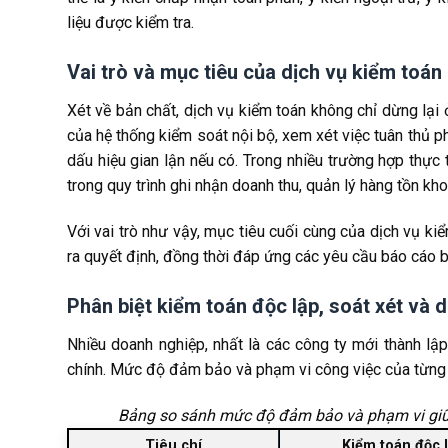
liệu được kiểm tra.
Kết luận
Liên hệ tư vấn cùng MAN – Master Accountant
Vai trò và mục tiêu của dịch vụ kiểm toán
Câu hỏi thường gặp về dịch vụ kiểm toán
Doanh nghiệp mới thành lập có phải kiểm toán
Xét về bản chất, dịch vụ kiểm toán không chỉ dừng lại 
Không kiểm toán có bị phạt không?
của hệ thống kiểm soát nội bộ, xem xét việc tuân thủ ph
Nên chọn công ty kiểm toán Big4 hay công ty 
dấu hiệu gian lận nếu có. Trong nhiều trường hợp thực 
trong quy trình ghi nhận doanh thu, quản lý hàng tồn kh
Với vai trò như vậy, mục tiêu cuối cùng của dịch vụ k
ra quyết định, đồng thời đáp ứng các yêu cầu báo cáo b
Phân biệt kiểm toán độc lập, soát xét và d
Nhiều doanh nghiệp, nhất là các công ty mới thành lậ
chính. Mức độ đảm bảo và phạm vi công việc của từng lo
Bảng so sánh mức độ đảm bảo và phạm vi giữa k
Tiêu chí
Kiểm toán độc 