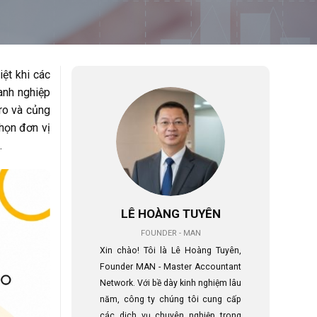
iệt khi các
anh nghiệp
 ro và củng
chọn đơn vị
.
LÊ HOÀNG TUYÊN
FOUNDER - MAN
Xin chào! Tôi là Lê Hoàng Tuyên,
Founder MAN - Master Accountant
Network. Với bề dày kinh nghiệm lâu
năm, công ty chúng tôi cung cấp
các dịch vụ chuyên nghiệp trong