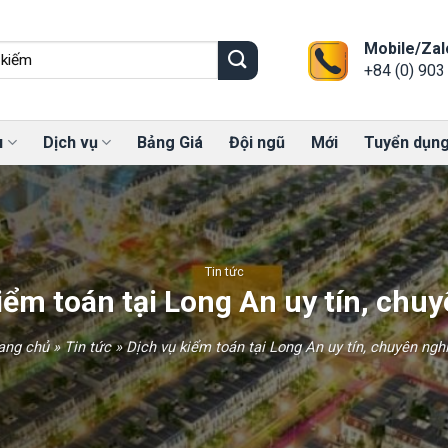
Mobile/Zal
+84 (0) 903
u
Dịch vụ
Bảng Giá
Đội ngũ
Mới
Tuyển dụn
Tin tức
iểm toán tại Long An uy tín, chu
ang chủ
»
Tin tức
»
Dịch vụ kiểm toán tại Long An uy tín, chuyên ngh