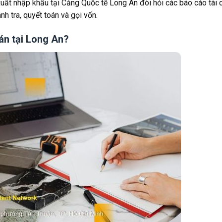
ất nhập khẩu tại Cảng Quốc tế Long An đòi hỏi các báo cáo tài 
h tra, quyết toán và gọi vốn.
án tại Long An?