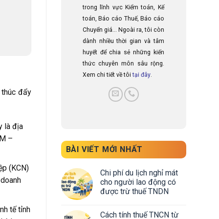
trong lĩnh vực Kiểm toán, Kế
toán, Báo cáo Thuế, Báo cáo
Chuyển giá... Ngoài ra, tôi còn
dành nhiều thời gian và tâm
huyết để chia sẻ những kiến
thức chuyên môn sâu rộng.
Xem chi tiết về tôi
tại đây
.
 thúc đẩy
 là địa
CM –
BÀI VIẾT MỚI NHẤT
iệp (KCN)
Chi phí du lịch nghỉ mát
 doanh
cho người lao động có
được trừ thuế TNDN
h tế tỉnh
Cách tính thuế TNCN từ