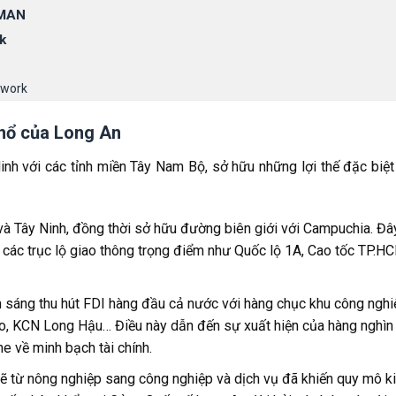
 MAN
k
twork
g nổ của Long An
Minh với các tỉnh miền Tây Nam Bộ, sở hữu những lợi thế đặc biệt
M và Tây Ninh, đồng thời sở hữu đường biên giới với Campuchia. Đây
g các trục lộ giao thông trọng điểm như Quốc lộ 1A, Cao tốc TP.H
ểm sáng thu hút FDI hàng đầu cả nước với hàng chục khu công ngh
, KCN Long Hậu… Điều này dẫn đến sự xuất hiện của hàng nghìn
e về minh bạch tài chính.
ẽ từ nông nghiệp sang công nghiệp và dịch vụ đã khiến quy mô kin