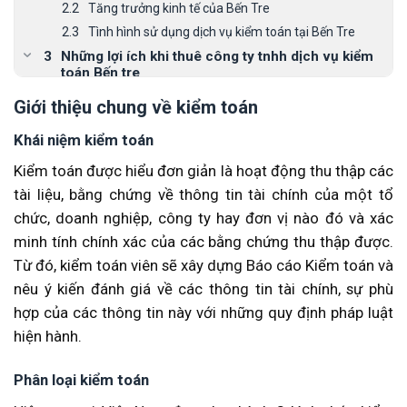
Tăng trưởng kinh tế của Bến Tre
Tình hình sử dụng dịch vụ kiểm toán tại Bến Tre
Những lợi ích khi thuê công ty tnhh dịch vụ kiểm
toán Bến tre
Giúp doanh nghiệp kiểm tra thông tin tài chính
Giới thiệu chung về kiểm toán
Nâng cao vị thế doanh nghiệp
Khái niệm kiểm toán
Phát hiện sai sót và đưa ra biện pháp khắc phục cho
doanh nghiệp
Kiểm toán được hiểu đơn giản là hoạt động thu thập các
Các dịch vụ kiểm toán tại Bến Tre của công ty
tài liệu, bằng chứng về thông tin tài chính của một tổ
MAN
chức, doanh nghiệp, công ty hay đơn vị nào đó và xác
Quy trình cung cấp dịch vụ kiểm toán tại Bến Tre
minh tính chính xác của các bằng chứng thu thập được.
của MAN
Từ đó, kiểm toán viên sẽ xây dựng Báo cáo Kiểm toán và
Dịch vụ kiểm toán tại Bến Tre của công ty MAN
có ưu điểm gì?
nêu ý kiến đánh giá về các thông tin tài chính, sự phù
Chi phí dịch vụ kiểm toán tại Bến Tre do MAN
hợp của các thông tin này với những quy định pháp luật
cung cấp là bao nhiêu?
hiện hành.
Phân loại kiểm toán