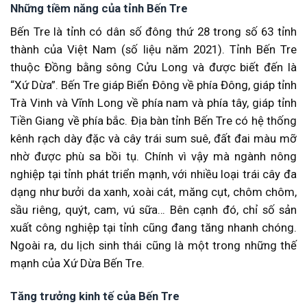
Những tiềm năng của tỉnh Bến Tre
Bến Tre là tỉnh có dân số đông thứ 28 trong số 63 tỉnh
thành của Việt Nam (số liệu năm 2021). Tỉnh Bến Tre
thuộc Đồng bằng sông Cửu Long và được biết đến là
“Xứ Dừa”. Bến Tre giáp Biển Đông về phía Đông, giáp tỉnh
Trà Vinh và Vĩnh Long về phía nam và phía tây, giáp tỉnh
Tiền Giang về phía bắc. Địa bàn tỉnh Bến Tre có hệ thống
kênh rạch dày đặc và cây trái sum suê, đất đai màu mỡ
nhờ được phù sa bồi tụ. Chính vì vậy mà ngành nông
nghiệp tại tỉnh phát triển mạnh, với nhiều loại trái cây đa
dạng như bưởi da xanh, xoài cát, măng cụt, chôm chôm,
sầu riêng, quýt, cam, vú sữa… Bên cạnh đó, chỉ số sản
xuất công nghiệp tại tỉnh cũng đang tăng nhanh chóng.
Ngoài ra, du lịch sinh thái cũng là một trong những thế
mạnh của Xứ Dừa Bến Tre.
Tăng trưởng kinh tế của Bến Tre