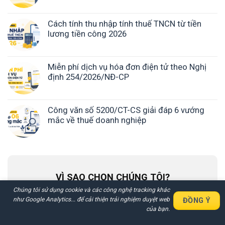
Cách tính thu nhập tính thuế TNCN từ tiền
lương tiền công 2026
Miễn phí dịch vụ hóa đơn điện tử theo Nghị
định 254/2026/NĐ-CP
Công văn số 5200/CT-CS giải đáp 6 vướng
mắc về thuế doanh nghiệp
VÌ SAO CHỌN CHÚNG TÔI?
Chúng tôi sử dụng cookie và các công nghệ tracking khác
như Google Analytics... để cải thiện trải nghiệm duyệt web
ĐỒNG Ý
Nhận Báo Giá Nhanh Chi Tiết
của bạn.
Các Dịch Vụ Trong 30 Phút