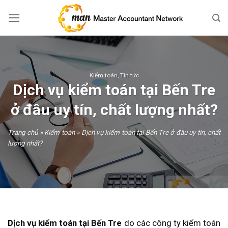
Skip
to
content
Kiểm toán
,
Tin tức
Dịch vụ kiểm toán tại Bến Tre
ở đâu uy tín, chất lượng nhất?
Trang chủ
»
Kiểm toán
»
Dịch vụ kiểm toán tại Bến Tre ở đâu uy tín, chất
lượng nhất?
Dịch vụ kiểm toán tại Bến Tre
do các công ty kiểm toán