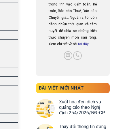
trong lĩnh vực Kiểm toán, Kế
toán, Báo cáo Thuế, Báo cáo
Chuyển giá... Ngoài ra, tôi còn
dành nhiều thời gian và tâm
huyết để chia sẻ những kiến
thức chuyên môn sâu rộng.
Xem chi tiết về tôi
tại đây
.
BÀI VIẾT MỚI NHẤT
Xuất hóa đơn dịch vụ
quảng cáo theo Nghị
định 254/2026/NĐ-CP
Thay đổi thông tin đăng