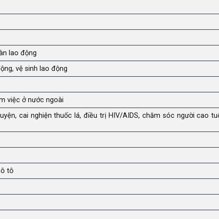
oàn lao động
ộng, vệ sinh lao động
àm việc ở nước ngoài
yện, cai nghiện thuốc lá, điều trị HIV/AIDS, chăm sóc người cao tuổ
 ô tô