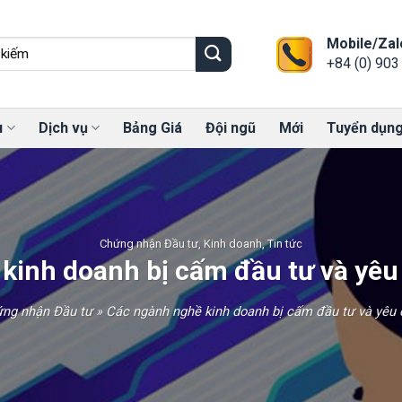
Mobile/Zal
+84 (0) 903
u
Dịch vụ
Bảng Giá
Đội ngũ
Mới
Tuyển dụn
Chứng nhận Đầu tư
,
Kinh doanh
,
Tin tức
kinh doanh bị cấm đầu tư và yêu 
ng nhận Đầu tư
»
Các ngành nghề kinh doanh bị cấm đầu tư và yêu 