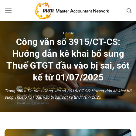
Skip
to
content
Tin tức
Công văn số 3915/CT-CS:
Hướng dẫn kê khai bổ sung
Thuế GTGT đầu vào bị sai, sót
kể từ 01/07/2025
Trang chủ
»
Tin tức
»
Công văn số 3915/CT-CS: Hướng dẫn kê khai bổ
sung Thuế GTGT đầu vào bị sai, sót kể từ 01/07/2025