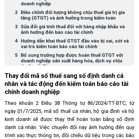
doanh nghiệp
Điều chỉnh đối tượng không chịu thuế giá trị gia
tăng (GTGT) và ảnh hưởng trong kiểm toán
Sửa đổi giá tính thuế đối với hàng nhập khẩu và
ảnh hưởng đến báo cáo tài chính
Hướng dẫn khai thuế GTGT đầu vào bị sai, sót và
vai trò kiểm toán báo cáo tài chính
Bổ sung trường hợp được hoàn thuế GTGT với
doanh nghiệp sản xuất hàng hóa, dịch vụ chịu
thuế suất 5%
Thay đổi mã số thuế sang số định danh cá
Điều kiện khấu trừ thuế GTGT đầu vào thay đổi từ
01/7/2025 và ảnh hưởng đến kiểm toán
nhân và tác động đến kiểm toán báo cáo tài
Điều chỉnh thuế suất GTGT của một số hàng hóa,
chính doanh nghiệp
dịch vụ và ảnh hưởng đến báo cáo tài chính
Theo khoản 2 Điều 38 Thông tư 86/2024/TT-BTC, từ
Bổ sung quy định với hàng hóa khuyến mại
ngày 01/7/2025, mã số thuế cá nhân, hộ gia đình và hộ
Nguyên tắc quản lý thuế mới và ảnh hưởng đến
dịch vụ kiểm toán báo cáo tài chính doanh nghiệp
kinh doanh sẽ được thay thế hoàn toàn bằng số định
Kết luận
danh cá nhân. Việc chuyển đổi này ảnh hưởng đến quy
trình xác thực thông tin, đối chiếu dữ liệu trong các báo