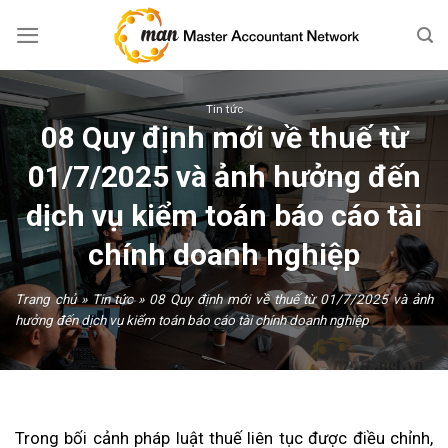
Skip
to
content
Tin tức
08 Quy định mới về thuế từ
01/7/2025 và ảnh hưởng đến
dịch vụ kiểm toán báo cáo tài
chính doanh nghiệp
Trang chủ
»
Tin tức
»
08 Quy định mới về thuế từ 01/7/2025 và ảnh
hưởng đến dịch vụ kiểm toán báo cáo tài chính doanh nghiệp
Trong bối cảnh pháp luật thuế liên tục được điều chỉnh,