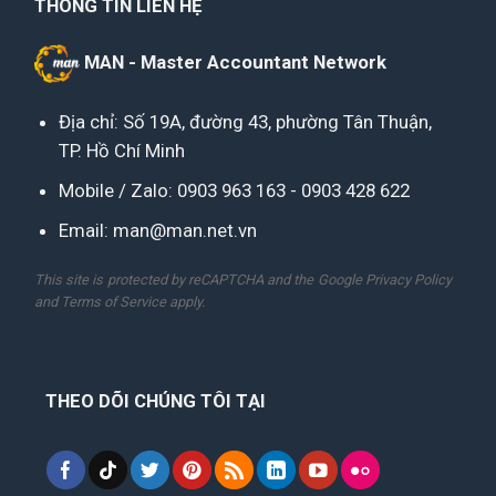
THÔNG TIN LIÊN HỆ
MAN - Master Accountant Network
Địa chỉ: Số 19A, đường 43, phường Tân Thuận,
TP. Hồ Chí Minh
Mobile / Zalo:
0903 963 163
-
0903 428 622
Email:
man@man.net.vn
This site is protected by reCAPTCHA and the Google
Privacy Policy
and
Terms of Service
apply.
THEO DÕI CHÚNG TÔI TẠI