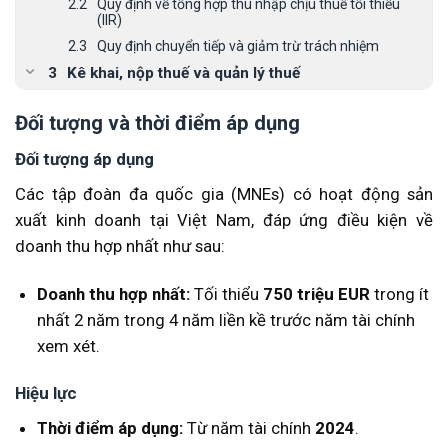
Quy định về tổng hợp thu nhập chịu thuế tối thiểu
(IIR)
Quy định chuyển tiếp và giảm trừ trách nhiệm
Kê khai, nộp thuế và quản lý thuế
Thông báo và đăng ký thuế
Đối tượng và thời điểm áp dụng
Hồ sơ khai thuế
Thời hạn nộp hồ sơ
Đối tượng áp dụng
Đồng tiền khai và nộp thuế
Các tập đoàn đa quốc gia (MNEs) có hoạt động sản
Hướng dẫn tổ chức thực hiện tại doanh nghiệp
xuất kinh doanh tại Việt Nam, đáp ứng điều kiện về
Thông tin liên hệ dịch vụ tại MAN – Master
doanh thu hợp nhất như sau:
Accountant Network
Doanh thu hợp nhất:
Tối thiểu
750 triệu EUR
trong ít
nhất 2 năm trong 4 năm liền kề trước năm tài chính
xem xét.
Hiệu lực
Thời điểm áp dụng:
Từ năm tài chính
2024
.