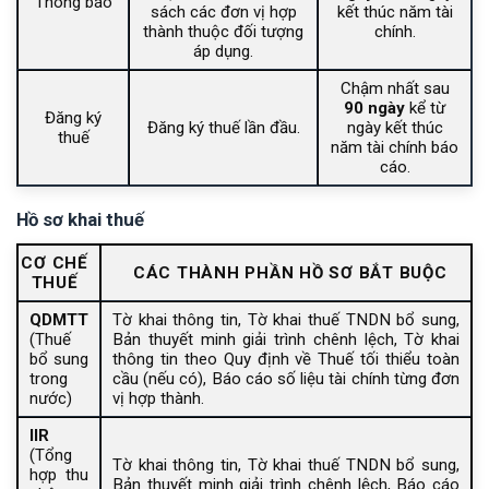
Thông báo
sách các đơn vị hợp
kết thúc năm tài
thành thuộc đối tượng
chính.
áp dụng.
Chậm nhất sau
90 ngày
kể từ
Đăng ký
Đăng ký thuế lần đầu.
ngày kết thúc
thuế
năm tài chính báo
cáo.
Hồ sơ khai thuế
CƠ CHẾ
CÁC THÀNH PHẦN HỒ SƠ BẮT BUỘC
THUẾ
QDMTT
Tờ khai thông tin, Tờ khai thuế TNDN bổ sung,
(Thuế
Bản thuyết minh giải trình chênh lệch, Tờ khai
bổ sung
thông tin theo Quy định về Thuế tối thiểu toàn
trong
cầu (nếu có), Báo cáo số liệu tài chính từng đơn
nước)
vị hợp thành.
IIR
(Tổng
Tờ khai thông tin, Tờ khai thuế TNDN bổ sung,
hợp thu
Bản thuyết minh giải trình chênh lệch, Báo cáo