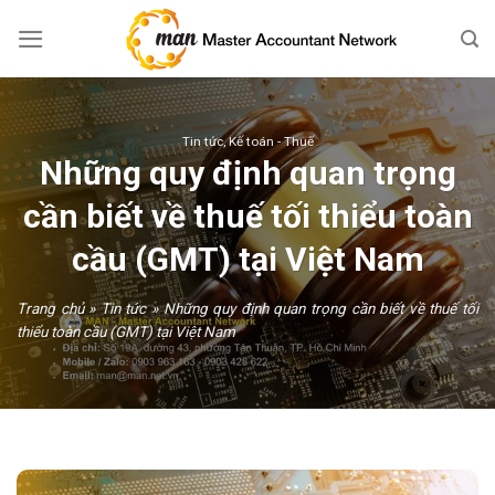
Skip
to
content
Tin tức
,
Kế toán - Thuế
Những quy định quan trọng
cần biết về thuế tối thiểu toàn
cầu (GMT) tại Việt Nam
Trang chủ
»
Tin tức
»
Những quy định quan trọng cần biết về thuế tối
thiểu toàn cầu (GMT) tại Việt Nam