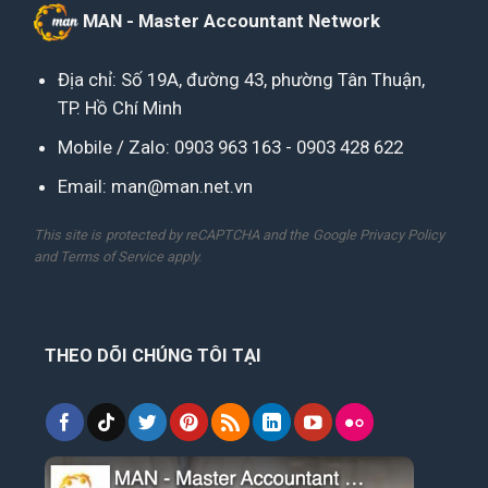
MAN - Master Accountant Network
Địa chỉ: Số 19A, đường 43, phường Tân Thuận,
TP. Hồ Chí Minh
Mobile / Zalo:
0903 963 163
-
0903 428 622
Email:
man@man.net.vn
This site is protected by reCAPTCHA and the Google
Privacy Policy
and
Terms of Service
apply.
THEO DÕI CHÚNG TÔI TẠI