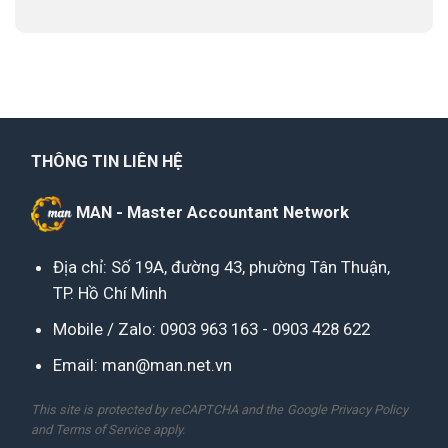
THÔNG TIN LIÊN HỆ
MAN - Master Accountant Network
Địa chỉ: Số 19A, đường 43, phường Tân Thuận,
TP. Hồ Chí Minh
Mobile / Zalo:
0903 963 163
-
0903 428 622
Email:
man@man.net.vn
This site is protected by reCAPTCHA and the Google
Privacy Policy
and
Terms of Service
apply.