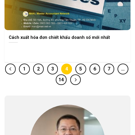
Cách xuất hóa đơn chiết khấu doanh số mới nhất
1
2
3
4
5
6
7
…
14