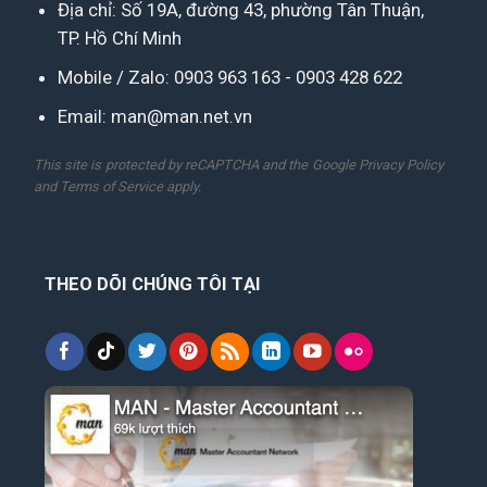
Địa chỉ: Số 19A, đường 43, phường Tân Thuận,
TP. Hồ Chí Minh
Mobile / Zalo:
0903 963 163
-
0903 428 622
Email:
man@man.net.vn
This site is protected by reCAPTCHA and the Google
Privacy Policy
and
Terms of Service
apply.
THEO DÕI CHÚNG TÔI TẠI