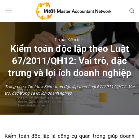
Skip
to
content
Tin tức
,
Kiểm toán
Kiểm toán độc lập theo Luật
67/2011/QH12: Vai trò, đặc
trưng và lợi ích doanh nghiệp
Trang chủ
»
Tin tức
»
Kiểm toán độc lập theo Luật 67/2011/QH12: Vai
trò, đặc trưng và lợi ích doanh nghiệp
Kiểm toán độc lập là công cụ quan trọng giúp doanh