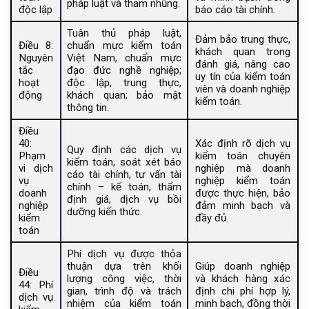
pháp luật và tham nhũng.
độc lập
báo cáo tài chính.
Tuân thủ pháp luật,
Đảm bảo trung thực,
Điều 8:
chuẩn mực kiểm toán
khách quan trong
Nguyên
Việt Nam, chuẩn mực
đánh giá, nâng cao
tắc
đạo đức nghề nghiệp;
uy tín của kiểm toán
hoạt
độc lập, trung thực,
viên và doanh nghiệp
động
khách quan; bảo mật
kiểm toán.
thông tin.
Điều
40:
Xác định rõ dịch vụ
Quy định các dịch vụ
Phạm
kiểm toán chuyên
kiểm toán, soát xét báo
vi dịch
nghiệp mà doanh
cáo tài chính, tư vấn tài
vụ
nghiệp kiểm toán
chính – kế toán, thẩm
doanh
được thực hiện, bảo
định giá, dịch vụ bồi
nghiệp
đảm minh bạch và
dưỡng kiến thức.
kiểm
đầy đủ.
toán
Phí dịch vụ được thỏa
thuận dựa trên khối
Giúp doanh nghiệp
Điều
lượng công việc, thời
và khách hàng xác
44: Phí
gian, trình độ và trách
định chi phí hợp lý,
dịch vụ
nhiệm của kiểm toán
minh bạch, đồng thời