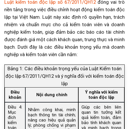
Luật kiểm toán độc lập số 67/2011/QH12
đóng vai trò
nền tảng trong việc điều chỉnh hoạt động kiểm toán độc
lập tại Việt Nam. Luật này xác định rõ quyền hạn, trách
nhiệm và chuẩn mực cho cả kiểm toán viên và doanh
nghiệp kiểm toán, giúp đảm bảo các báo cáo tài chính
được đánh giá một cách khách quan, trung thực và minh
bạch. Dưới đây là các điều khoản trọng yếu mà doanh
nghiệp và kiểm toán viên cần nắm:
Bảng 1: Các điều khoản trọng yếu của Luật Kiểm toán
độc lập 67/2011/QH12 và ý nghĩa đối với kiểm toán độc
lập
Điều
Ý nghĩa với kiểm
Nội dung chính
khoản
toán độc lập
Điều 4:
Giúp các bên liên
Nhằm công khai, minh
Mục
quan tin tưởng kết
bạch thông tin tài chính;
đích
quả kiểm toán, đảm
nâng cao hiệu quả quản
kiểm
bảo tính khách quan
lý; phòng chống vi phạm
toán
và minh bạch trong