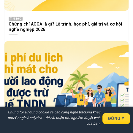
TIN TỨC
Chứng chỉ ACCA là gì? Lộ trình, học phí, giá trị và cơ hội
nghề nghiệp 2026
Chúng tôi sử dụng cookie và các công nghệ tracking khác
như Google Analytics... để cải thiện trải nghiệm duyệt web
ĐỒNG Ý
Nhận Báo Giá Nhanh Chi Tiết
của bạn.
Các Dịch Vụ Trong 30 Phút