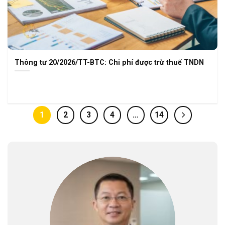
Thông tư 20/2026/TT-BTC: Chi phí được trừ thuế TNDN
1
2
3
4
…
14