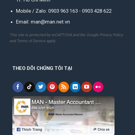
Mobile / Zalo:
0903 963 163
-
0903 428 622
Email:
man@man.net.vn
This site is protected by reCAPTCHA and the Google
Privacy Policy
and
Terms of Service
apply.
THEO DÕI CHÚNG TÔI TẠI