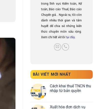
trong lĩnh vực Kiểm toán, Kế
toán, Báo cáo Thuế, Báo cáo
Chuyển giá... Ngoài ra, tôi còn
dành nhiều thời gian và tâm
huyết để chia sẻ những kiến
thức chuyên môn sâu rộng.
Xem chi tiết về tôi
tại đây
.
BÀI VIẾT MỚI NHẤT
Cách khai thuế TNCN thu
nhập từ bản quyền
Xuất hóa đơn dịch vụ