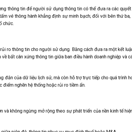
ợng thông tin để người sử dụng thông tin có thể đưa ra các quyết
à tấm vé thông hành khẳng định sự minh bạch; đối với bên thứ ba,
ổ chức.
 rủi ro thông tin cho người sử dụng. Bằng cách đưa ra một kết lu
 về bất cân xứng thông tin giữa ban điều hành doanh nghiệp và c
ng đắn của dữ liệu lịch sử, mà còn hỗ trợ trực tiếp cho quá trình 
c điểm nghẽn hệ thống hoặc rủi ro tiềm ẩn.
n và không ngừng mở rộng theo sự phát triển của nền kinh tế hiệ
 giữa niên độ, thông tin phục vụ mục đích thuế hoặc M&A.