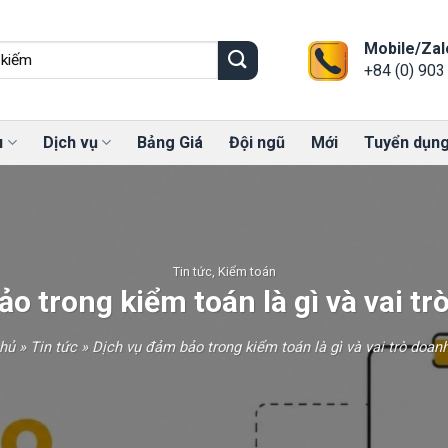
Mobile/Zal
+84 (0) 903
u
Dịch vụ
Bảng Giá
Đội ngũ
Mới
Tuyển dụn
Tin tức
,
Kiểm toán
o trong kiểm toán là gì và vai t
chủ
»
Tin tức
»
Dịch vụ đảm bảo trong kiểm toán là gì và vai trò doan