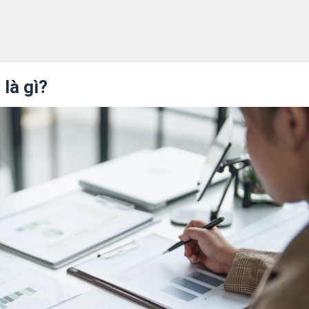
là gì?
dịch vụ đảm bảo
hiệp
m bảo
ountant Network
g kiểm toán
thế nào?