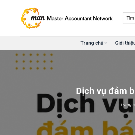
Skip
to
content
Trang chủ
Giới thiệ
Dịch vụ đảm bả
Trang 