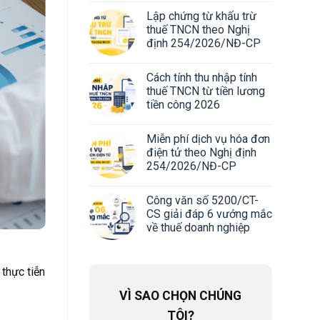
Lập chứng từ khấu trừ
thuế TNCN theo Nghị
định 254/2026/NĐ-CP
Cách tính thu nhập tính
thuế TNCN từ tiền lương
tiền công 2026
Miễn phí dịch vụ hóa đơn
điện tử theo Nghị định
254/2026/NĐ-CP
Công văn số 5200/CT-
CS giải đáp 6 vướng mắc
về thuế doanh nghiệp
thực tiễn
VÌ SAO CHỌN CHÚNG
TÔI?