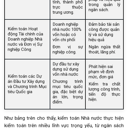
tỉnh, thành phố
trong quản lý
trực thuộc
ngân sách.
trung ương.
Doanh nghiệp
Đảm bảo tài sản
Kiểm toán Hoạt
nhà nước 100%
công được quản
động Tài chính của
vốn hoặc có
lý và sử dụng
Doanh nghiệp Nhà
vốn chi phối
hiệu quả
nước và Đơn vị Sự
Đơn vị sự
Ngăn ngừa thất
nghiệp Công
nghiệp công.
thoát, lãng phí.
Dự đầu tư xây
Phát hiện sai
dựng sử dụng
phạm về định
vốn nhà nước
Kiểm toán các Dự
mức, đơn giá
án Đầu tư Xây dựng
Chương trình
Kiểm tra chất
và Chương trình Mục
mục tiêu quốc
lượng công trình,
tiêu Quốc gia
gia, đặc biệt dự
tiến độ thực
án lớn, trọng
hiện.
điểm.
Như bảng trên cho thấy, kiểm toán Nhà nước thực hiện
kiểm toán trên nhiều lĩnh vực trọng yếu, từ ngân sách