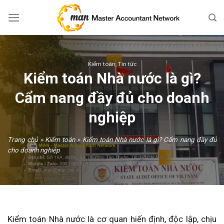
Skip
to
content
Kiểm toán
,
Tin tức
Kiểm toán Nhà nước là gì?
Cẩm nang đầy đủ cho doanh
nghiệp
Trang chủ
»
Kiểm toán
»
Kiểm toán Nhà nước là gì? Cẩm nang đầy đủ
cho doanh nghiệp
Kiểm toán Nhà nước là cơ quan hiến định, độc lập, chịu