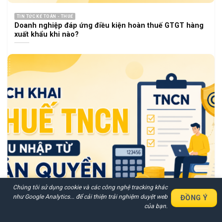
TIN TỨC KẾ TOÁN - THUẾ
Doanh nghiệp đáp ứng điều kiện hoàn thuế GTGT hàng
xuất khẩu khi nào?
Chúng tôi sử dụng cookie và các công nghệ tracking khác
như Google Analytics... để cải thiện trải nghiệm duyệt web
ĐỒNG Ý
Nhận Báo Giá Nhanh Chi Tiết
của bạn.
Các Dịch Vụ Trong 30 Phút