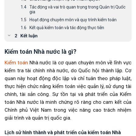
Tác động và vai trò quan trọng trong Quản trị Quốc
gia
Hoạt động chuyên môn và quy trình kiểm toán
Kết quả kiểm toán và tác động thực tiễn
Kết luận
Thông tin liên hệ MAN – Master Accountant
Network
Kiểm toán Nhà nước là gì?
Câu hỏi thường gặp về Kiểm toán Nhà nước
Kiểm toán
Nhà nước là cơ quan chuyên môn về lĩnh vực
Kiểm toán Nhà nước là gì?
kiểm tra tài chính nhà nước, do Quốc hội thành lập. Cơ
Kiểm toán Nhà nước kiểm toán những gì?
quan này hoạt động độc lập và chỉ tuân theo pháp luật,
Kiểm toán Nhà nước có quyền hạn gì?
thực hiện chức năng kiểm toán việc quản lý, sử dụng tài
Tại sao Kiểm toán Nhà nước quan trọng đối với
chính, tài sản công. Sự tồn tại và phát triển của Kiểm
doanh nghiệp và cơ quan nhà nước?
toán Nhà nước là minh chứng rõ ràng cho cam kết của
Chính phủ Việt Nam trong việc nâng cao trách nhiệm
giải trình và quản trị quốc gia.
Lịch sử hình thành và phát triển của kiểm toán Nhà