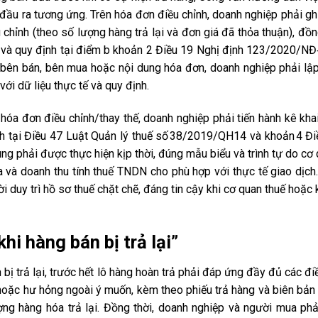
đầu ra tương ứng. Trên hóa đơn điều chỉnh, doanh nghiệp phải ghi
 chỉnh (theo số lượng hàng trả lại và đơn giá đã thỏa thuận), đồn
1 và quy định tại điểm b khoản 2 Điều 19 Nghị định 123/2020/NĐ
 bên bán, bên mua hoặc nội dung hóa đơn, doanh nghiệp phải lậ
ới dữ liệu thực tế và quy định.
 hóa đơn điều chỉnh/thay thế, doanh nghiệp phải tiến hành kê kha
định tại Điều 47 Luật Quản lý thuế số 38/2019/QH14 và khoản 4 Đi
 phải được thực hiện kịp thời, đúng mẫu biểu và trình tự do cơ 
và doanh thu tính thuế TNDN cho phù hợp với thực tế giao dịch.
ời duy trì hồ sơ thuế chặt chẽ, đáng tin cậy khi cơ quan thuế hoặc
hi hàng bán bị trả lại”
ị trả lại, trước hết lô hàng hoàn trả phải đáp ứng đầy đủ các đi
oặc hư hỏng ngoài ý muốn, kèm theo phiếu trả hàng và biên bản 
ng hàng hóa trả lại. Đồng thời, doanh nghiệp và người mua phả