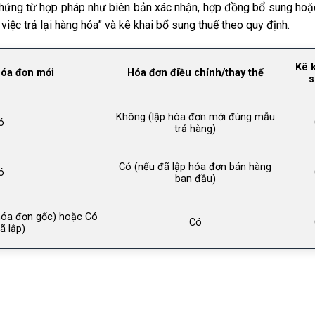
g chứng từ hợp pháp như biên bản xác nhận, hợp đồng bổ sung hoặ
iệc trả lại hàng hóa” và kê khai bổ sung thuế theo quy định.
Kê 
hóa đơn mới
Hóa đơn điều chỉnh/thay thế
s
Không (lập hóa đơn mới đúng mẫu
ó
trả hàng)
Có (nếu đã lập hóa đơn bán hàng
ó
ban đầu)
hóa đơn gốc) hoặc Có
Có
ã lập)