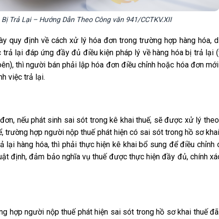
Bị Trả Lại – Hướng Dẫn Theo Công văn 941/CCTKV.XII
ày quy định về cách xử lý hóa đơn trong trường hợp hàng hóa, d
 trả lại đáp ứng đầy đủ điều kiện pháp lý về hàng hóa bị trả lại 
bên), thì người bán phải lập hóa đơn điều chỉnh hoặc hóa đơn mới
h việc trả lại.
 đơn, nếu phát sinh sai sót trong kê khai thuế, sẽ được xử lý the
 trường hợp người nộp thuế phát hiện có sai sót trong hồ sơ kha
ả lại hàng hóa, thì phải thực hiện kê khai bổ sung để điều chỉnh
luật định, đảm bảo nghĩa vụ thuế được thực hiện đầy đủ, chính xá
 hợp người nộp thuế phát hiện sai sót trong hồ sơ khai thuế đã