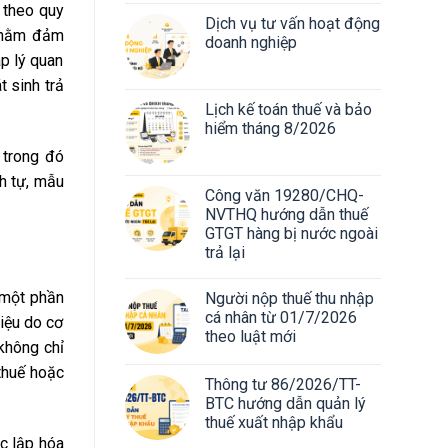
theo quy
Dịch vụ tư vấn hoạt động
 nhằm đảm
doanh nghiệp
áp lý quan
t sinh trả
Lịch kế toán thuế và bảo
hiểm tháng 8/2026
, trong đó
nh tự, mẫu
Công văn 19280/CHQ-
NVTHQ hướng dẫn thuế
GTGT hàng bị nước ngoài
trả lại
 một phần
Người nộp thuế thu nhập
cá nhân từ 01/7/2026
hiệu do cơ
theo luật mới
 không chỉ
thuế hoặc
Thông tư 86/2026/TT-
BTC hướng dẫn quản lý
thuế xuất nhập khẩu
c lập hóa