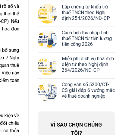
 rõ số và
Lập chứng từ khấu trừ
thuế TNCN theo Nghị
g thời thể
định 254/2026/NĐ-CP
‑CP). Nếu
p hóa đơn
Cách tính thu nhập tính
thuế TNCN từ tiền lương
tiền công 2026
i bổ sung
ều 7 Nghị
Miễn phí dịch vụ hóa đơn
điện tử theo Nghị định
quan thuế
254/2026/NĐ-CP
 Việc này
 kiểm toán
Công văn số 5200/CT-
CS giải đáp 6 vướng mắc
về thuế doanh nghiệp
ều kiện về
đối chiếu
VÌ SAO CHỌN CHÚNG
i có thỏa
TÔI?