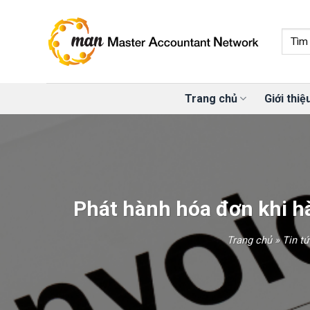
Skip
to
content
Trang chủ
Giới thiệ
Phát hành hóa đơn khi hà
Trang chủ
»
Tin t