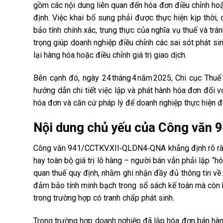
gồm các nội dung liên quan đến hóa đơn điều chỉnh hoặc
định. Việc khai bổ sung phải được thực hiện kịp thời
bảo tính chính xác, trung thực của nghĩa vụ thuế và trá
trọng giúp doanh nghiệp điều chỉnh các sai sót phát sin
lại hàng hóa hoặc điều chỉnh giá trị giao dịch.
Bên cạnh đó, ngày 24 tháng 4 năm 2025, Chi cục Thuế
hướng dẫn chi tiết việc lập và phát hành hóa đơn đối vớ
hóa đơn và căn cứ pháp lý để doanh nghiệp thực hiện đú
Nội dung chủ yếu của Công văn
Công văn 941/CCTKV.XII‑QLDN4‑QNA khẳng định rõ ràng 
hay toàn bộ giá trị lô hàng – người bán vẫn phải lập “h
quan thuế quy định, nhằm ghi nhận đầy đủ thông tin về l
đảm bảo tính minh bạch trong sổ sách kế toán mà còn b
trong trường hợp có tranh chấp phát sinh.
Trong trường hợp doanh nghiệp đã lập hóa đơn bán hàn