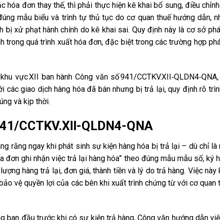
 hóa đơn thay thế, thì phải thực hiện kê khai bổ sung, điều chỉnh
, đúng mẫu biểu và trình tự thủ tục do cơ quan thuế hướng dẫn,
nh bị xử phạt hành chính do kê khai sai. Quy định này là cơ sở ph
h trong quá trình xuất hóa đơn, đặc biệt trong các trường hợp phá
 khu vực XII ban hành
Công văn số 941/CCTKV.XII‑QLDN4‑QNA
i các giao dịch hàng hóa đã bán nhưng bị trả lại, quy định rõ trì
ng và kịp thời.
 941/CCTKV.XII-QLDN4-QNA
rằng ngay khi phát sinh sự kiện hàng hóa bị trả lại – dù chỉ là
óa đơn ghi nhận việc trả lại hàng hóa” theo đúng mẫu mẫu số, ký 
ượng hàng trả lại, đơn giá, thành tiền và lý do trả hàng. Việc này
ảo vệ quyền lợi của các bên khi xuất trình chứng từ với cơ quan 
g ban đầu trước khi có sự kiện trả hàng, Công văn hướng dẫn việ