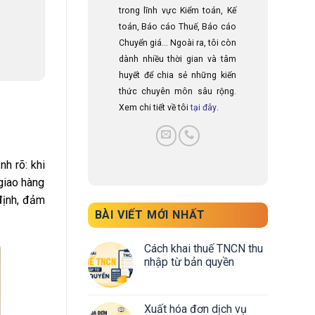
trong lĩnh vực Kiểm toán, Kế
toán, Báo cáo Thuế, Báo cáo
Chuyển giá... Ngoài ra, tôi còn
dành nhiều thời gian và tâm
huyết để chia sẻ những kiến
thức chuyên môn sâu rộng.
Xem chi tiết về tôi
tại đây
.
h rõ: khi
giao hàng
định, đảm
BÀI VIẾT MỚI NHẤT
Cách khai thuế TNCN thu
nhập từ bản quyền
Xuất hóa đơn dịch vụ