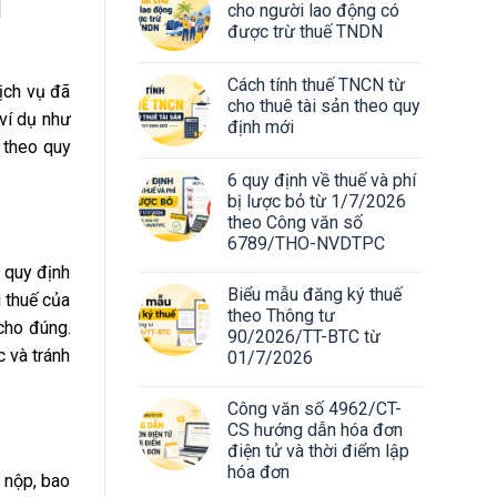
cho người lao động có
được trừ thuế TNDN
Cách tính thuế TNCN từ
ịch vụ đã
cho thuê tài sản theo quy
(ví dụ như
định mới
 theo quy
6 quy định về thuế và phí
bị lược bỏ từ 1/7/2026
theo Công văn số
6789/THO-NVDTPC
o quy định
Biểu mẫu đăng ký thuế
i thuế của
theo Thông tư
 cho đúng.
90/2026/TT-BTC từ
c và tránh
01/7/2026
Công văn số 4962/CT-
CS hướng dẫn hóa đơn
điện tử và thời điểm lập
hóa đơn
 nộp, bao