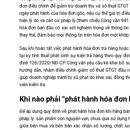
đơn điều chỉnh để giảm trừ doanh thu và số thuế GTGT 
ngày phát hành của hóa đơn gốc, nêu cụ thể giá trị điều
hiện lý do và căn cứ pháp lý (tham chiếu Công văn 94
hóa đơn ban đầu có sai sót nghiêm trọng về thông tin
thay thế, đảm bảo mọi thông tin trên hóa đơn mới khớp v
Sau khi hoàn tất việc phát hành hóa đơn trả hàng hoặc
tại kỳ tính thuế phát sinh sự kiện trả hàng theo quy 
định 126/2020/NĐ‑CP. Công văn yêu cầu kê khai bổ sung
hướng dẫn, nhằm điều chỉnh giảm số thuế GTGT đầu ra 
giúp doanh nghiệp tránh bị xử phạt do khai sai, đồng th
viên kiểm tra.
Khi nào phải “phát hành hóa đơn k
Để áp dụng quy định về phát hành hóa đơn khi hàng bán b
pháp lý: sản phẩm còn nguyên vẹn, chưa qua sử dụng h
giữa bên mua và bên bán xác nhận số lượng, chất lượ