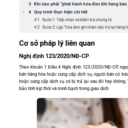
Khi nào phải “phát hành hóa đơn khi hàng bán bị
Quy trình thực hiện chi tiết
Bước 1: Tiếp nhận và kiểm tra chứng từ
Bước 2: Lập “hóa đơn ghi nhận việc trả lại hàng 
Bước 3: Áp dụng hóa đơn điều chỉnh hoặc thay t
Cơ sở pháp lý liên quan
Bước 4: Kê khai bổ sung nghĩa vụ thuế
Bước 5: Lưu trữ hồ sơ, chứng từ
Nghị định 123/2020/NĐ-CP
Một số lưu ý quan trọng
Kết luận
Theo khoản 1 Điều 4 Nghị định 123/2020/NĐ-CP, nguyên
bán hàng hóa hoặc cung cấp dịch vụ, người bán có trá
hoặc cung cấp dịch vụ có bị trả lại sau đó hay không
bảo tính kịp thời và minh bạch trong giao dịch.