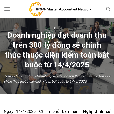
Skip
to
content
Tin tức
Doanh nghiệp đạt doanh thu
trên 300 tỷ đồng sẽ chính
thức thuộc diện kiểm toán bắt
buộc từ 14/4/2025
Trang chủ
»
Tin tức
»
Doanh nghiệp đạt doanh thu trên 300 tỷ đồng sẽ
chính thức thuộc diện kiểm toán bắt buộc từ 14/4/2025
Ngày 14/4/2025, Chính phủ ban hành
Nghị định số