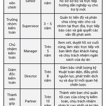
Senior
hồ sơ sơ bộ và trực tiếp
viên
năm
hướng dẫn nghiệp vụ cho
chính
trợ lý mới.
Quản trị tiến độ và phân
Trưởng
chia công việc cho cả
nhóm
3 – 5
Supervisor
nhóm tại thực địa, trực tiếp
kiểm
năm
báo cáo và giải quyết các
toán
vấn đề phát sinh.
Xem xét, duyệt hồ sơ cuối
Chủ
Trên
cùng, làm việc trực tiếp với
nhiệm
Manager
5
ban lãnh đạo khách hàng
kiểm
năm
và chịu trách nhiệm ngân
toán
sách của dự án.
Đảm bảo chất lượng kỹ
Giám
Trên
thuật toàn diện, điều phối
đốc
Director
8
nguồn lực, phát triển dịch
kiểm
năm
vụ và duy trì mối quan hệ
toán
chiến lược.
Thành viên ban chủ quản
Thành
Trên
tối cao của công ty kiểm
viên
Partner
10
toán, chịu trách nhiệm
góp
năm
pháp lý cao nhất và ký tên