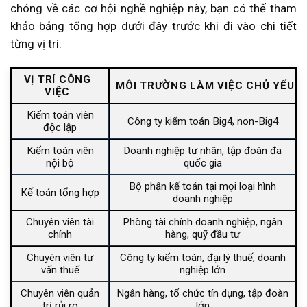
Những tố chất của người làm kiểm toán
chóng về các cơ hội nghề nghiệp này, bạn có thể tham
Ngành kiểm toán có phù hợp với nữ không?
khảo bảng tổng hợp dưới đây trước khi đi vào chi tiết
Ai nên lựa chọn ngành kiểm toán?
từng vị trí:
Chương trình đào tạo ngành kiểm toán
Các trường đào tạo ngành kiểm toán uy tín
VỊ TRÍ CÔNG
MÔI TRƯỜNG LÀM VIỆC CHỦ YẾU
VIỆC
Chứng chỉ nghề nghiệp dành cho kiểm toán viên
Kiểm toán viên
Khi nào nên học các chứng chỉ nghề nghiệp?
Công ty kiểm toán Big4, non-Big4
độc lập
Có nên học ngành kiểm toán không?
Kiểm toán viên
Doanh nghiệp tư nhân, tập đoàn đa
Vì sao ngành kiểm toán được nhiều người lựa
nội bộ
quốc gia
chọn?
Những thách thức khi theo đuổi nghề kiểm toán
Bộ phận kế toán tại mọi loại hình
Kế toán tổng hợp
doanh nghiệp
Ai nên lựa chọn ngành kiểm toán?
Kết luận
Chuyên viên tài
Phòng tài chính doanh nghiệp, ngân
chính
hàng, quỹ đầu tư
Thông tin liên hệ dịch vụ tại MAN – Master
Accountant Network
Chuyên viên tư
Công ty kiểm toán, đại lý thuế, doanh
Câu hỏi thường gặp
vấn thuế
nghiệp lớn
Học ngành kiểm toán ra làm gì?
Chuyên viên quản
Ngân hàng, tổ chức tín dụng, tập đoàn
Học ngành kiểm toán có dễ xin việc không?
trị rủi ro
lớn