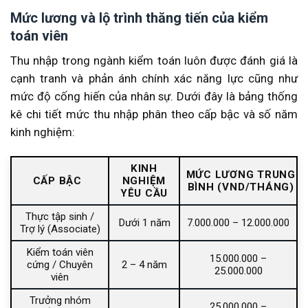
Mức lương và lộ trình thăng tiến của kiểm
toán viên
Thu nhập trong ngành kiểm toán luôn được đánh giá là
cạnh tranh và phản ánh chính xác năng lực cũng như
mức độ cống hiến của nhân sự. Dưới đây là bảng thống
kê chi tiết mức thu nhập phân theo cấp bậc và số năm
kinh nghiệm:
KINH
MỨC LƯƠNG TRUNG
CẤP BẬC
NGHIỆM
BÌNH (VND/THÁNG)
YÊU CẦU
Thực tập sinh /
Dưới 1 năm
7.000.000 – 12.000.000
Trợ lý (Associate)
Kiểm toán viên
15.000.000 –
cứng / Chuyên
2 – 4 năm
25.000.000
viên
Trưởng nhóm
25.000.000 –