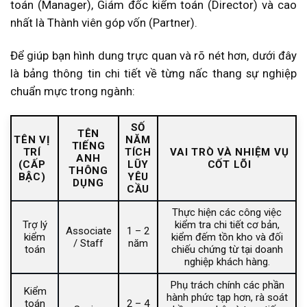
toán (Manager), Giám đốc kiểm toán (Director) và cao
nhất là Thành viên góp vốn (Partner).
Để giúp bạn hình dung trực quan và rõ nét hơn, dưới đây
là bảng thông tin chi tiết về từng nấc thang sự nghiệp
chuẩn mực trong ngành:
SỐ
TÊN
TÊN VỊ
NĂM
TIẾNG
TRÍ
TÍCH
VAI TRÒ VÀ NHIỆM VỤ
ANH
(CẤP
LŨY
CỐT LÕI
THÔNG
BẬC)
YÊU
DỤNG
CẦU
Thực hiện các công việc
Trợ lý
kiểm tra chi tiết cơ bản,
Associate
1 – 2
kiểm
kiểm đếm tồn kho và đối
/ Staff
năm
toán
chiếu chứng từ tại doanh
nghiệp khách hàng.
Phụ trách chính các phần
Kiểm
hành phức tạp hơn, rà soát
toán
2 – 4