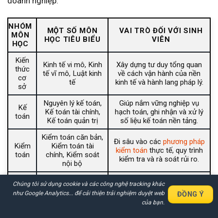
doanh nghiệp:
NHÓM
MỘT SỐ MÔN
VAI TRÒ ĐỐI VỚI SINH
MÔN
HỌC TIÊU BIỂU
VIÊN
HỌC
Kiến
Kinh tế vi mô, Kinh
Xây dựng tư duy tổng quan
thức
tế vĩ mô, Luật kinh
về cách vận hành của nền
cơ
tế
kinh tế và hành lang pháp lý.
sở
Nguyên lý kế toán,
Giúp nắm vững nghiệp vụ
Kế
Kế toán tài chính,
hạch toán, ghi nhận và xử lý
toán
Kế toán quản trị
số liệu kế toán nền tảng.
Kiểm toán căn bản,
Đi sâu vào các
phương pháp
Kiểm
Kiểm toán tài
kiểm toán
thực tế, quy trình
toán
chính, Kiểm soát
kiểm tra và rà soát rủi ro.
nội bộ
Tài chính doanh
Rèn luyện năng lực đọc hiểu
Tài
Chúng tôi sử dụng cookie và các công nghệ tracking khác
nghiệp, Phân tích
sức khỏe tài chính và đánh
chính
như Google Analytics... để cải thiện trải nghiệm duyệt web
ĐỒNG Ý
báo cáo tài chính
giá hiệu quả dòng tiền.
Nhận Báo Giá Nhanh Chi Tiết
của bạn.
Các Dịch Vụ Trong 30 Phút
Cập nhật các luật thuế hiện