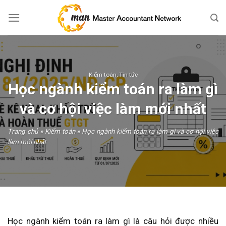
Skip
to
content
Kiểm toán
,
Tin tức
Học ngành kiểm toán ra làm gì
và cơ hội việc làm mới nhất
Trang chủ
»
Kiểm toán
»
Học ngành kiểm toán ra làm gì và cơ hội việc
làm mới nhất
Học ngành kiểm toán ra làm gì là câu hỏi được nhiều