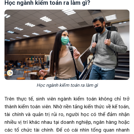
Học ngành kiểm toán ra làm gì?
Mức lương sinh viên mới ra trường
Mức lương kiểm toán viên có kinh nghiệm
Mức lương cấp quản lý
Lộ trình phát triển của kiểm toán viên
Thu nhập của kiểm toán viên tại Big4
Thu nhập của kiểm toán viên nội bộ
Những yếu tố quyết định mức thu nhập
Triển vọng việc làm của ngành kiểm toán
Học kiểm toán có thể làm những ngành nghề liên
quan nào?
Làm việc trong lĩnh vực kế toán
Học ngành kiểm toán ra làm gì
Cơ hội tại ngân hàng
Phát triển trong lĩnh vực tài chính
Trên thực tế, sinh viên ngành kiểm toán không chỉ trở
Theo đuổi nghề tư vấn thuế
thành kiểm toán viên. Nhờ nền tảng kiến thức về kế toán,
Ngành kiểm toán có phù hợp với bạn không?
tài chính và quản trị rủi ro, người học có thể đảm nhận
Những môn học cần có nền tảng tốt
nhiều vị trí khác nhau tại doanh nghiệp, ngân hàng hoặc
Mức độ khó của ngành kiểm toán
các tổ chức tài chính. Để có cái nhìn tổng quan nhanh