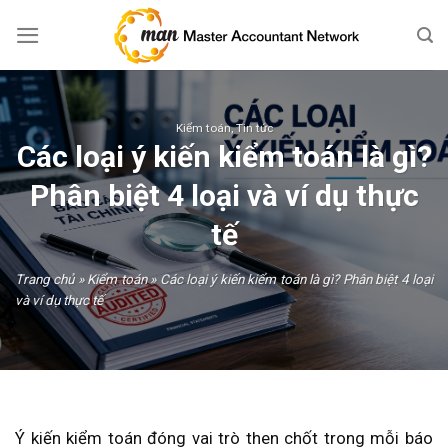
Skip
to
content
Kiểm toán
,
Tin tức
Các loại ý kiến kiểm toán là gì?
Phân biệt 4 loại và ví dụ thực
tế
Trang chủ
»
Kiểm toán
»
Các loại ý kiến kiểm toán là gì? Phân biệt 4 loại
và ví dụ thực tế
Ý kiến kiểm toán đóng vai trò then chốt trong mỗi báo