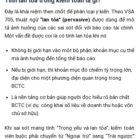
Tính lan tỏa trong kiểm toán là gì?
Đây là khái niệm then chốt để phân loại ý kiến. Theo VSA
705, thuật ngữ
“lan tỏa” (pervasive)
được dùng để mô
tả ảnh hưởng của các sai sót đối với báo cáo tài chính.
Một vấn đề được coi là có tính lan tỏa khi nó:
Không bị giới hạn vào một bộ phận, khoản mục cụ thể
mà ảnh hưởng đến tổng thể báo cáo.
Nếu bị giới hạn, thì khoản mục đó chiếm tỷ trọng lớn,
đại diện cho một phương diện quan trọng trong
BCTC.
Là nền tảng cơ bản giúp người đọc hiểu rõ bản chất
BCTC (ví dụ: công khai số liệu về doanh thu hoặc vốn
chủ sở hữu).
Khi sai sót mang tính “Trọng yếu và lan tỏa”, kiểm toán
viên buộc phải chuyển từ “Ngoại trừ” sang “Trái ngược”