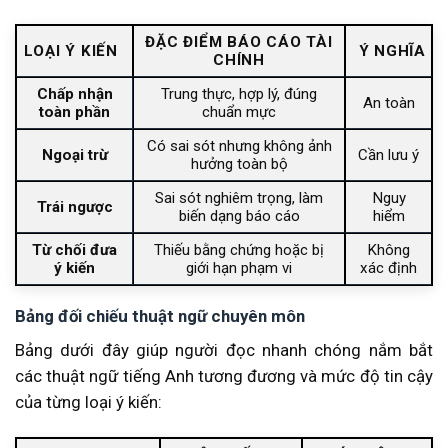
Vai trò của ý kiến kiểm toán đối với doanh
nghiệp
ĐẶC ĐIỂM BÁO CÁO TÀI
LOẠI Ý KIẾN
Ý NGHĨA
CHÍNH
Câu hỏi thường gặp về ý kiến kiểm toán
Ý kiến kiểm toán ngoại trừ là gì?
Chấp nhận
Trung thực, hợp lý, đúng
An toàn
toàn phần
chuẩn mực
Qualified Opinion có phải là ý kiến ngoại trừ không?
Ý kiến chấp nhận toàn phần là gì?
Có sai sót nhưng không ảnh
Ngoại trừ
Cần lưu ý
hưởng toàn bộ
Ý kiến trái ngược khác gì ý kiến ngoại trừ?
Khi nào kiểm toán viên từ chối đưa ý kiến?
Sai sót nghiêm trọng, làm
Nguy
Trái ngược
biến dạng báo cáo
hiểm
Ý kiến kiểm toán nào tốt nhất?
Kết luận
Từ chối đưa
Thiếu bằng chứng hoặc bị
Không
ý kiến
giới hạn phạm vi
xác định
Bảng đối chiếu thuật ngữ chuyên môn
Bảng dưới đây giúp người đọc nhanh chóng nắm bắt
các thuật ngữ tiếng Anh tương đương và mức độ tin cậy
của từng loại ý kiến: