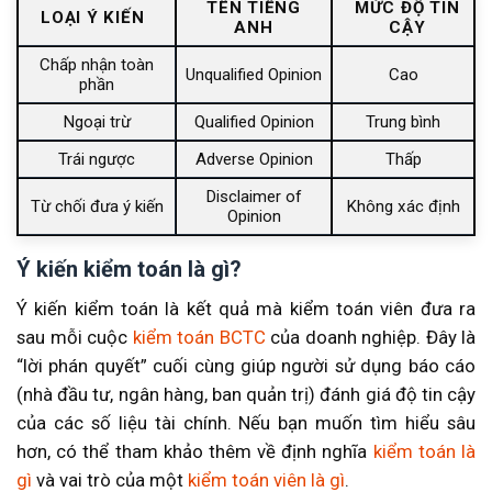
TÊN TIẾNG
MỨC ĐỘ TIN
LOẠI Ý KIẾN
ANH
CẬY
Chấp nhận toàn
Unqualified Opinion
Cao
phần
Ngoại trừ
Qualified Opinion
Trung bình
Trái ngược
Adverse Opinion
Thấp
Disclaimer of
Từ chối đưa ý kiến
Không xác định
Opinion
Ý kiến kiểm toán là gì?
Ý kiến kiểm toán là kết quả mà kiểm toán viên đưa ra
sau mỗi cuộc
kiểm toán BCTC
của doanh nghiệp. Đây là
“lời phán quyết” cuối cùng giúp người sử dụng báo cáo
(nhà đầu tư, ngân hàng, ban quản trị) đánh giá độ tin cậy
của các số liệu tài chính. Nếu bạn muốn tìm hiểu sâu
hơn, có thể tham khảo thêm về định nghĩa
kiểm toán là
gì
và vai trò của một
kiểm toán viên là gì
.