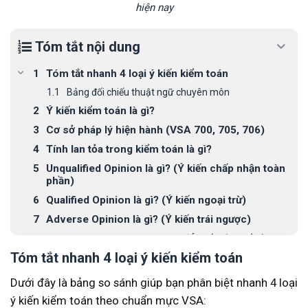
hiện nay
Tóm tắt nội dung
Tóm tắt nhanh 4 loại ý kiến kiểm toán
Bảng đối chiếu thuật ngữ chuyên môn
Ý kiến kiểm toán là gì?
Cơ sở pháp lý hiện hành (VSA 700, 705, 706)
Tính lan tỏa trong kiểm toán là gì?
Unqualified Opinion là gì? (Ý kiến chấp nhận toàn
phần)
Qualified Opinion là gì? (Ý kiến ngoại trừ)
Adverse Opinion là gì? (Ý kiến trái ngược)
Disclaimer of Opinion là gì? (Ý kiến từ chối đưa ý
kiến)
Tóm tắt nhanh 4 loại ý kiến kiểm toán
Phân biệt các loại ý kiến kiểm toán
Dưới đây là bảng so sánh giúp bạn phân biệt nhanh 4 loại
Ý kiến kiểm toán ảnh hưởng thế nào đến khả năng
ý kiến kiểm toán theo chuẩn mực VSA:
vay vốn?