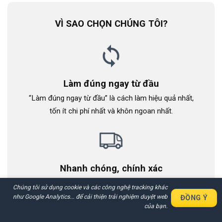
VÌ SAO CHỌN CHÚNG TÔI?
Làm đúng ngay từ đầu
“Làm đúng ngay từ đầu” là cách làm hiệu quả nhất,
tốn ít chi phí nhất và khôn ngoan nhất.
Nhanh chóng, chính xác
Tiếp nhận dịch vụ nhanh chóng và triển khai chuyên
Chúng tôi sử dụng cookie và các công nghệ tracking khác
nghiệp chính xác.
như Google Analytics... để cải thiện trải nghiệm duyệt web
ĐỒNG Ý
Nhận Báo Giá Nhanh Chi Tiết
của bạn.
Các Dịch Vụ Trong 30 Phút