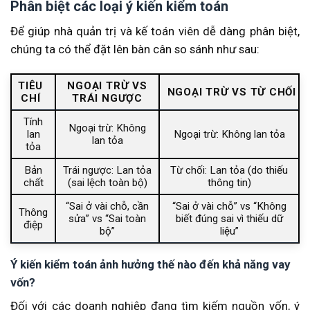
Phân biệt các loại ý kiến kiểm toán
Để giúp nhà quản trị và kế toán viên dễ dàng phân biệt,
chúng ta có thể đặt lên bàn cân so sánh như sau:
TIÊU
NGOẠI TRỪ VS
NGOẠI TRỪ VS TỪ CHỐI
CHÍ
TRÁI NGƯỢC
Tính
Ngoại trừ: Không
lan
Ngoại trừ: Không lan tỏa
lan tỏa
tỏa
Bản
Trái ngược: Lan tỏa
Từ chối: Lan tỏa (do thiếu
chất
(sai lệch toàn bộ)
thông tin)
“Sai ở vài chỗ, cần
“Sai ở vài chỗ” vs “Không
Thông
sửa” vs “Sai toàn
biết đúng sai vì thiếu dữ
điệp
bộ”
liệu”
Ý kiến kiểm toán ảnh hưởng thế nào đến khả năng vay
vốn?
Đối với các doanh nghiệp đang tìm kiếm nguồn vốn, ý