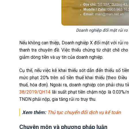
Doanh nghiệp đối mặt rủi ro 
Nếu không can thiệp, Doanh nghiệp X đối mặt với rủi ro 
thanh tra chuyên đề. Việc thiếu chứng từ chặt chẽ ch
giảm dòng tiền và uy tín của doanh nghiệp.
Cụ thể, nếu việc kê khai thiếu sót dẫn đến thiếu số tiề
mức phạt 20% trên số tiền thuế khai thiếu (theo Điều
thuế, hóa đơn). Ngoài ra, doanh nghiệp còn phải chịu t
38/2019/QH14
lãi suất phạt tiền chậm nộp là 0.03%/ng
TNDN phải nộp, gia tăng rủi ro truy thu.
Xem thêm:
Thủ tục chuyển đổi dịch vụ kế toán
Chuyên môn và phương pháp luận