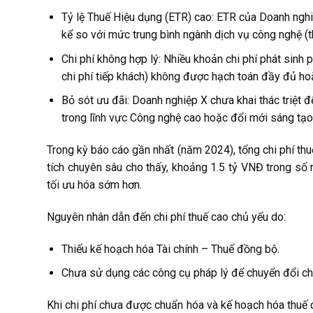
Tỷ lệ Thuế Hiệu dụng (ETR) cao: ETR của Doanh ngh
kể so với mức trung bình ngành dịch vụ công nghệ (
Chi phí không hợp lý: Nhiều khoản chi phí phát sinh p
chi phí tiếp khách) không được hạch toán đầy đủ hoặ
Bỏ sót ưu đãi: Doanh nghiệp X chưa khai thác triệt
trong lĩnh vực Công nghệ cao hoặc đổi mới sáng tạo
Trong kỳ báo cáo gần nhất (năm 2024), tổng chi phí th
tích chuyên sâu cho thấy, khoảng 1.5 tỷ VNĐ trong số 
tối ưu hóa sớm hơn.
Nguyên nhân dẫn đến chi phí thuế cao chủ yếu do:
Thiếu kế hoạch hóa Tài chính – Thuế đồng bộ.
Chưa sử dụng các công cụ pháp lý để chuyển đổi chi 
Khi chi phí chưa được chuẩn hóa và kế hoạch hóa thuế c