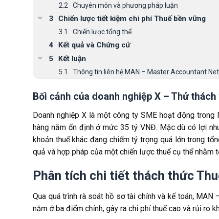
Chuyên môn và phương pháp luận
Chiến lược tiết kiệm chi phí Thuế bền vững
Chiến lược tổng thể
Kết quả và Chứng cứ
Kết luận
Thông tin liên hệ MAN – Master Accountant Ne
Bối cảnh của doanh nghiệp X – Thử thách
Doanh nghiệp X là một công ty SME hoạt động trong l
hàng năm ổn định ở mức 35 tỷ VNĐ. Mặc dù có lợi nhu
khoản thuế khác đang chiếm tỷ trọng quá lớn trong tổn
quả và hợp pháp của một chiến lược thuế cụ thể nhằm 
Phân tích chi tiết thách thức Th
Qua quá trình rà soát hồ sơ tài chính và kế toán, MA
nằm ở ba điểm chính, gây ra chi phí thuế cao và rủi ro k