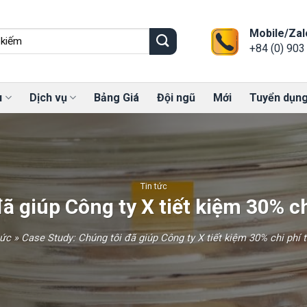
Mobile/Zal
+84 (0) 903
u
Dịch vụ
Bảng Giá
Đội ngũ
Mới
Tuyển dụn
Tin tức
ã giúp Công ty X tiết kiệm 30% c
tức
»
Case Study: Chúng tôi đã giúp Công ty X tiết kiệm 30% chi phí 