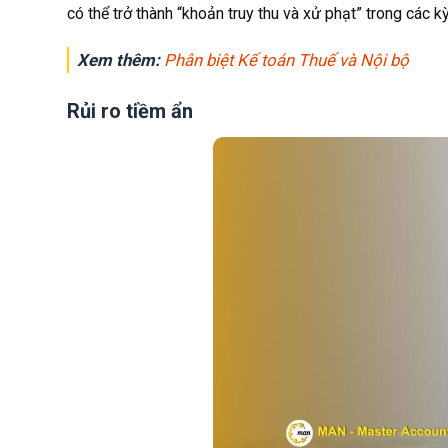
có thể trở thành “khoản truy thu và xử phạt” trong các kỳ
Xem thêm:
Phân biệt Kế toán Thuế và Nội bộ
Rủi ro tiềm ẩn