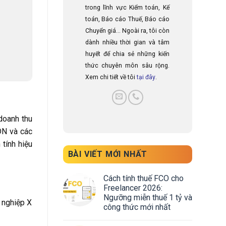
trong lĩnh vực Kiểm toán, Kế
toán, Báo cáo Thuế, Báo cáo
Chuyển giá... Ngoài ra, tôi còn
dành nhiều thời gian và tâm
huyết để chia sẻ những kiến
thức chuyên môn sâu rộng.
Xem chi tiết về tôi
tại đây
.
doanh thu
DN và các
tính hiệu
BÀI VIẾT MỚI NHẤT
Cách tính thuế FCO cho
Freelancer 2026:
Ngưỡng miễn thuế 1 tỷ và
 nghiệp X
công thức mới nhất