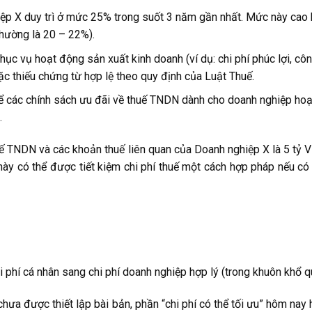
iệp X duy trì ở mức 25% trong suốt 3 năm gần nhất. Mức này cao
thường là 20 – 22%).
hục vụ hoạt động sản xuất kinh doanh (ví dụ: chi phí phúc lợi, côn
c thiếu chứng từ hợp lệ theo quy định của Luật Thuế.
 để các chính sách ưu đãi về thuế TNDN dành cho doanh nghiệp ho
.
uế TNDN và các khoản thuế liên quan của Doanh nghiệp X là 5 tỷ 
này có thể được tiết kiệm chi phí thuế một cách hợp pháp nếu có
phí cá nhân sang chi phí doanh nghiệp hợp lý (trong khuôn khổ qu
hưa được thiết lập bài bản, phần “chi phí có thể tối ưu” hôm nay