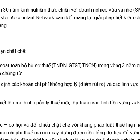
hơn 30 năm kinh nghiệm thực chiến với doanh nghiệp vừa và nhỏ (S
r Accountant Network cam kết mang lại giải pháp tiết kiệm chi
àng.
oạn chặt chẽ:
 soát toàn bộ hồ sơ thuế (TNDN, GTGT, TNCN) trong vòng 3 năm g
à chứng từ.
 định các khoản chi phí không hợp lý (điểm rủi ro) và các lĩnh vực
iết lập mô hình quản lý thuế mới, tập trung vào tính bền vững và 
 ro – cơ hội và đối chiếu chặt chẽ với khung pháp luật thuế hiện
tăng chi phí thuế mà còn xây dựng được nền tảng dữ liệu đủ vữn