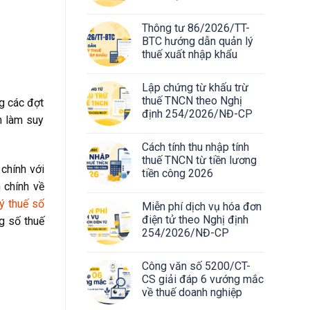
Thông tư 86/2026/TT-
BTC hướng dẫn quản lý
thuế xuất nhập khẩu
Lập chứng từ khấu trừ
thuế TNCN theo Nghị
ng các đợt
định 254/2026/NĐ-CP
n làm suy
Cách tính thu nhập tính
thuế TNCN từ tiền lương
 chính với
tiền công 2026
 chính về
ý thuế số
Miễn phí dịch vụ hóa đơn
điện tử theo Nghị định
ng số thuế
254/2026/NĐ-CP
Công văn số 5200/CT-
CS giải đáp 6 vướng mắc
về thuế doanh nghiệp