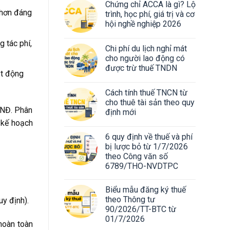
Chứng chỉ ACCA là gì? Lộ
 hơn đáng
trình, học phí, giá trị và cơ
hội nghề nghiệp 2026
g tác phí,
Chi phí du lịch nghỉ mát
cho người lao động có
được trừ thuế TNDN
ạt động
Cách tính thuế TNCN từ
cho thuê tài sản theo quy
VNĐ. Phân
định mới
 kế hoạch
6 quy định về thuế và phí
bị lược bỏ từ 1/7/2026
theo Công văn số
6789/THO-NVDTPC
Biểu mẫu đăng ký thuế
theo Thông tư
y định).
90/2026/TT-BTC từ
01/7/2026
 hoàn toàn