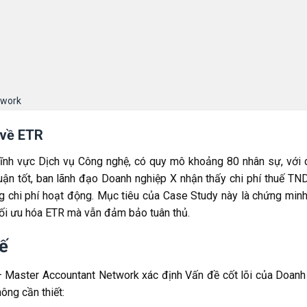
twork
 về ETR
ĩnh vực Dịch vụ Công nghệ, có quy mô khoảng 80 nhân sự, với 
ận tốt, ban lãnh đạo Doanh nghiệp X nhận thấy chi phí thuế TN
g chi phí hoạt động. Mục tiêu của Case Study này là chứng minh 
tối ưu hóa ETR mà vẫn đảm bảo tuân thủ.
uế
N – Master Accountant Network xác định Vấn đề cốt lõi của Doanh
hông cần thiết: