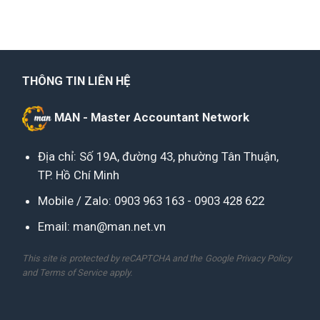
THÔNG TIN LIÊN HỆ
MAN - Master Accountant Network
Địa chỉ: Số 19A, đường 43, phường Tân Thuận,
TP. Hồ Chí Minh
Mobile / Zalo:
0903 963 163
-
0903 428 622
Email:
man@man.net.vn
This site is protected by reCAPTCHA and the Google
Privacy Policy
and
Terms of Service
apply.