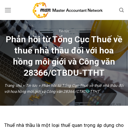
Skip
to
content
Tin tức
Phản hồi từ Tổng Cục Thuế về
thuế nhà thầu đối với hoa
hồng môi giới và Công văn
28366/CTBDU-TTHT
Trang chủ
»
Tin tức
»
Phản hồi từ Tổng Cục Thuế về thuế nhà thầu đối
với hoa hồng môi giới và Công văn 28366/CTBDU-TTHT
Thuế nhà thầu là một loại thuế quan trọng áp dụng cho