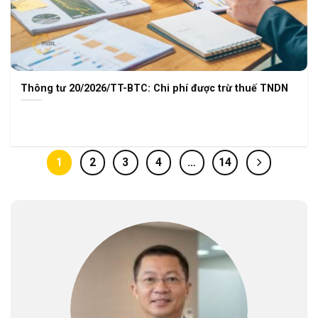
Thông tư 20/2026/TT-BTC: Chi phí được trừ thuế TNDN
1
2
3
4
…
14