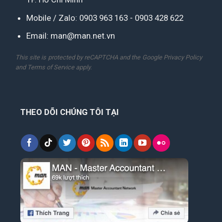
Mobile / Zalo:
0903 963 163
-
0903 428 622
Email:
man@man.net.vn
This site is protected by reCAPTCHA and the Google
Privacy Policy
and
Terms of Service
apply.
THEO DÕI CHÚNG TÔI TẠI