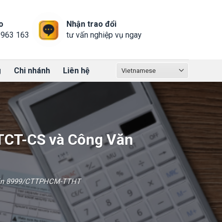
o
Nhận trao đổi
 963 163
tư vấn nghiệp vụ ngay
g
Chi nhánh
Liên hệ
/TCT-CS và Công Văn
g Văn 8999/CTTPHCM-TTHT