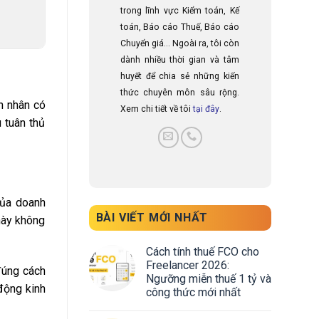
trong lĩnh vực Kiểm toán, Kế
toán, Báo cáo Thuế, Báo cáo
Chuyển giá... Ngoài ra, tôi còn
dành nhiều thời gian và tâm
huyết để chia sẻ những kiến
thức chuyên môn sâu rộng.
ên nhân có
Xem chi tiết về tôi
tại đây
.
 tuân thủ
 của doanh
BÀI VIẾT MỚI NHẤT
 này không
Cách tính thuế FCO cho
Freelancer 2026:
 đúng cách
Ngưỡng miễn thuế 1 tỷ và
động kinh
công thức mới nhất