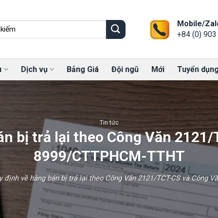
Mobile/Zal
+84 (0) 903
u
Dịch vụ
Bảng Giá
Đội ngũ
Mới
Tuyển dụn
Tin tức
án bị trả lại theo Công Văn 2121
8999/CTTPHCM-TTHT
y định về hàng bán bị trả lại theo Công Văn 2121/TCT-CS và Côn