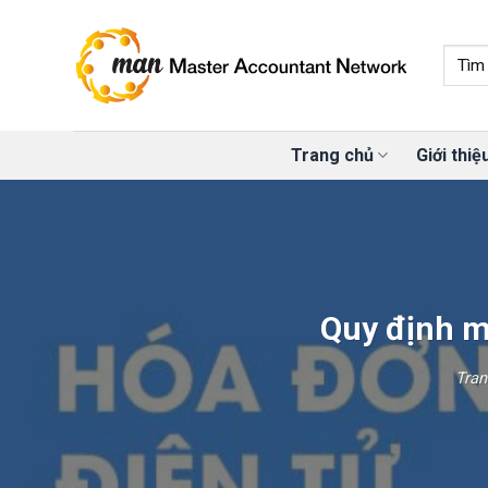
Skip
to
content
Trang chủ
Giới thiệ
Quy định m
Tran