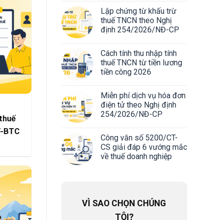
Lập chứng từ khấu trừ
thuế TNCN theo Nghị
định 254/2026/NĐ-CP
Cách tính thu nhập tính
thuế TNCN từ tiền lương
tiền công 2026
Miễn phí dịch vụ hóa đơn
điện tử theo Nghị định
254/2026/NĐ-CP
 thuế
T-BTC
Công văn số 5200/CT-
CS giải đáp 6 vướng mắc
về thuế doanh nghiệp
VÌ SAO CHỌN CHÚNG
TÔI?