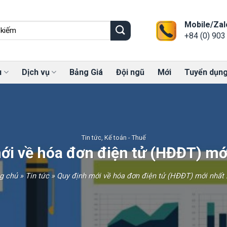
Mobile/Zal
+84 (0) 903
u
Dịch vụ
Bảng Giá
Đội ngũ
Mới
Tuyển dụn
Tin tức
,
Kế toán - Thuế
ới về hóa đơn điện tử (HĐĐT) mớ
g chủ
»
Tin tức
»
Quy định mới về hóa đơn điện tử (HĐĐT) mới nhất