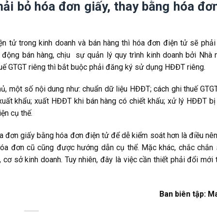
ải bỏ hóa đơn giấy, thay bằng hóa đơ
n tử trong kinh doanh và bán hàng thì hóa đơn điện tử sẽ phả
động bán hàng, chịu sự quản lý quy trình kinh doanh bởi Nhà n
uế GTGT riêng thì bắt buộc phải đăng ký sử dụng HĐĐT riêng.
, một số nội dung như: chuẩn dữ liệu HĐĐT; cách ghi thuế GTGT
xuất khẩu; xuất HĐĐT khi bán hàng có chiết khấu; xử lý HĐĐT bị 
ện cụ thế.
hóa đơn giấy bằng hóa đơn điện tử để dễ kiểm soát hơn là điều nê
hóa đơn cũ cũng được hướng dẫn cụ thể. Mặc khác, chắc chắn 
cơ sở kinh doanh. Tuy nhiên, đây là việc cần thiết phải đổi mới 
Ban biên tập: M