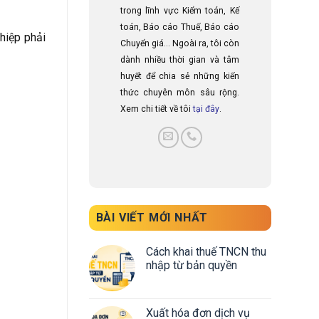
trong lĩnh vực Kiểm toán, Kế
toán, Báo cáo Thuế, Báo cáo
hiệp phải
Chuyển giá... Ngoài ra, tôi còn
dành nhiều thời gian và tâm
huyết để chia sẻ những kiến
thức chuyên môn sâu rộng.
Xem chi tiết về tôi
tại đây
.
BÀI VIẾT MỚI NHẤT
Cách khai thuế TNCN thu
nhập từ bản quyền
Xuất hóa đơn dịch vụ