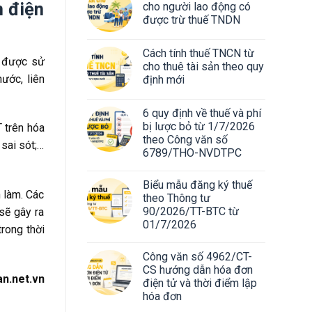
n điện
cho người lao động có
được trừ thuế TNDN
Cách tính thuế TNCN từ
i được sử
cho thuê tài sản theo quy
ước, liên
định mới
6 quy định về thuế và phí
bị lược bỏ từ 1/7/2026
 trên hóa
theo Công văn số
sai sót;…
6789/THO-NVDTPC
Biểu mẫu đăng ký thuế
n làm. Các
theo Thông tư
90/2026/TT-BTC từ
sẽ gây ra
01/7/2026
trong thời
Công văn số 4962/CT-
CS hướng dẫn hóa đơn
an.net.vn
điện tử và thời điểm lập
hóa đơn