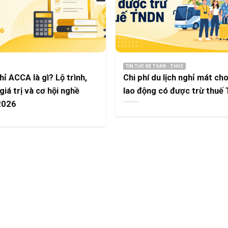
TIN TỨC KẾ TOÁN - THUẾ
ỉ ACCA là gì? Lộ trình,
Chi phí du lịch nghỉ mát ch
 giá trị và cơ hội nghề
lao động có được trừ thuế
2026