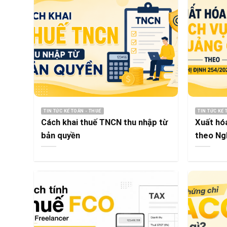
TIN TỨC KẾ TOÁN - THUẾ
TIN TỨC KẾ 
Cách khai thuế TNCN thu nhập từ
Xuất hó
bản quyền
theo Ng