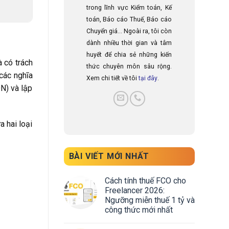
trong lĩnh vực Kiểm toán, Kế
toán, Báo cáo Thuế, Báo cáo
Chuyển giá... Ngoài ra, tôi còn
dành nhiều thời gian và tâm
huyết để chia sẻ những kiến
 có trách
thức chuyên môn sâu rộng.
các nghĩa
Xem chi tiết về tôi
tại đây
.
DN) và lập
a hai loại
BÀI VIẾT MỚI NHẤT
Cách tính thuế FCO cho
Freelancer 2026:
Ngưỡng miễn thuế 1 tỷ và
công thức mới nhất