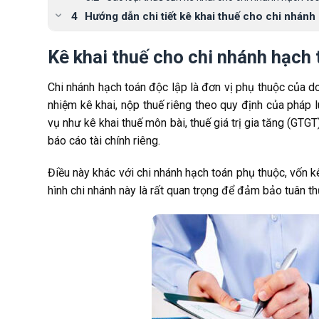
Hướng dẫn chi tiết kê khai thuế cho chi nhánh
Kê khai thuế môn bài cho chi nhánh độc lập
Kê khai thuế cho chi nhánh hạch t
Kê khai thuế giá trị gia tăng (GTGT) chi nhánh độ
Ví dụ minh họa thực tế về kê khai thuế cho ch
Chi nhánh hạch toán độc lập là đơn vị phụ thuộc của d
Lợi ích và thách thức khi kê khai thuế cho ch
nhiệm kê khai, nộp thuế riêng theo quy định của pháp 
Các câu hỏi thường gặp (FAQ)
vụ như kê khai thuế môn bài, thuế giá trị gia tăng (GTG
Kết luận
báo cáo tài chính riêng.
Điều này khác với chi nhánh hạch toán phụ thuộc, vốn kê 
hình chi nhánh này là rất quan trọng để đảm bảo tuân th