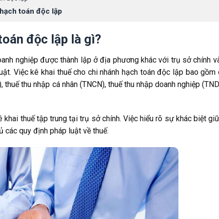
 hạch toán độc lập
oán độc lập là gì?
c lập
i nhánh hạch toán độc lập
oanh nghiệp được thành lập ở địa phương khác với trụ sở chính và
i nhánh hạch toán độc lập
luật. Việc kê khai thuế cho chi nhánh hạch toán độc lập bao gồm 
T), thuế thu nhập cá nhân (TNCN), thuế thu nhập doanh nghiệp (TN
khai thuế tập trung tại trụ sở chính. Việc hiểu rõ sự khác biệt giữ
ủ các quy định pháp luật về thuế.